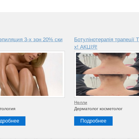
эпиляция 3-х зон 20% ски
Ботулінотерапія трапеції T
x! АКЦІЯ!
Нелли
тология
Дерматолог косметолог
дробнее
Подробнее