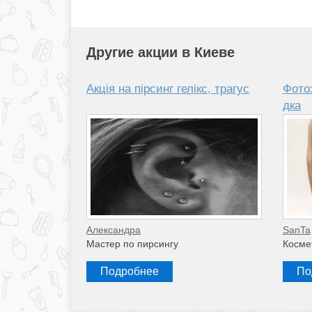
Другие акции в Киеве
Акція на пірсинг гелікс, трагус
Фото
дка
Александра
SanTa
Мастер по пирсингу
Косме
Подробнее
По