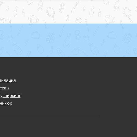
пиляция
ссаж
у, пирсинг
никюр