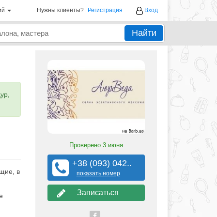
ий
Нужны клиенты?
Регистрация
Вход
Найти
ур,
Проверено
3 июня
+38 (093) 042..
щие, в
показать номер
Записаться
е