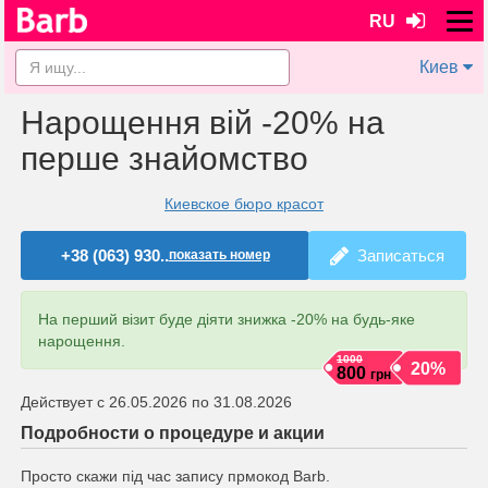
RU
Киев
Нарощення вій -20% на
перше знайомство
Киевское бюро красот
+38 (063) 930..
Записаться
показать номер
На перший візит буде діяти знижка -20% на будь-яке
нарощення.
1000
20%
800
грн
Действует с 26.05.2026 по 31.08.2026
Подробности о процедуре и акции
Просто скажи під час запису прмокод Barb.