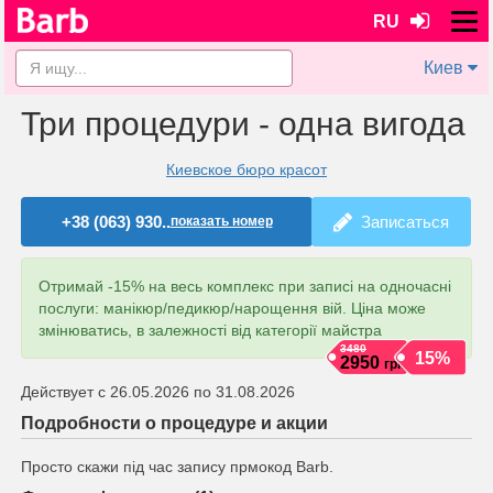
RU
Киев
Три процедури - одна вигода
Киевское бюро красот
+38 (063) 930..
Записаться
показать номер
Отримай -15% на весь комплекс при записі на одночасні
послуги: манікюр/педикюр/нарощення вій. Ціна може
змінюватись, в залежності від категорії майстра
3480
15%
2950
грн
Действует с 26.05.2026 по 31.08.2026
Подробности о процедуре и акции
Просто скажи під час запису прмокод Barb.