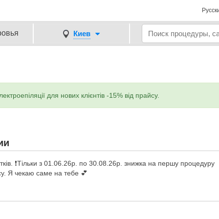
Русск
ровья
Киев
ектроепіляції для нових клієнтів -15% від прайсу.
ии
тків. ❗️Тільки з 01.06.26р. по 30.08.26р. знижка на першу процедуру
су. Я чекаю саме на тебе 💕