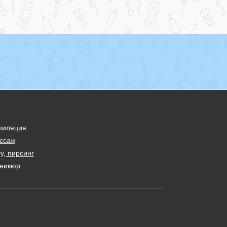
пиляция
ссаж
у, пирсинг
никюр