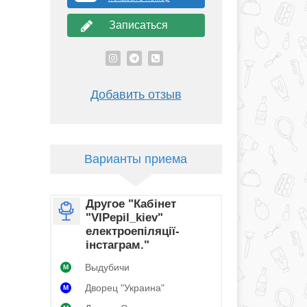
Записаться
Добавить отзыв
Варианты приема
Другое "Кабінет
"VIPepil_kiev"
електроепіляції-
інстаграм."
Выдубичи
M
Дворец "Украина"
M