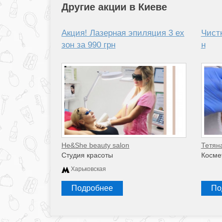
Другие акции в Киеве
Акция! Лазерная эпиляция 3 ех
Чистк
зон за 990 грн
н
He&She beauty salon
Тетян
Студия красоты
Косме
Харьковская
Подробнее
По