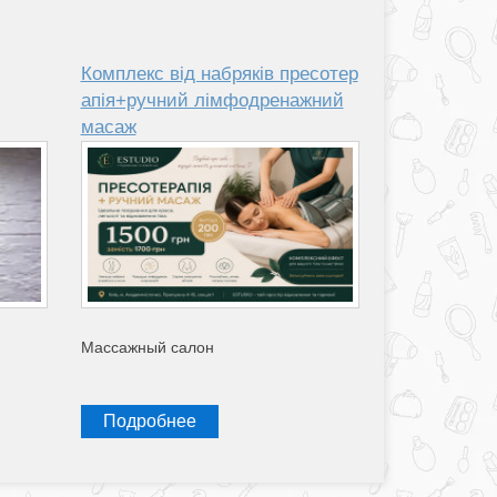
Комплекс від набряків пресотер
апія+ручний лімфодренажний
масаж
Массажный салон
Подробнее