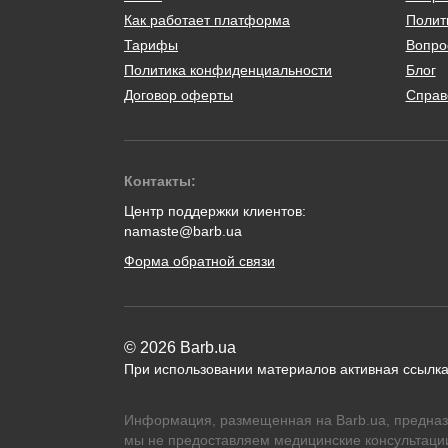
Как работает платформа
Полит
Тарифы
Вопро
Политика конфиденциальности
Блог
Договор оферты
Справ
Контакты:
Центр поддержки клиентов:
namaste@barb.ua
Форма обратной связи
© 2026 Barb.ua
При использовании материалов активная ссылка
Информация, размещенная на Barb.ua, предназ
мы не предоставляем медицинские консультации,