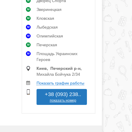
Дворец Спорта
M
Зверинецкая
M
Кловская
M
Лыбедская
M
Олимпийская
M
Печерская
M
Площадь Украинских
M
Героев
Киев, Печерский р‑н,
Михайла Бойчука 2/34
Показать график работы
+38 (093) 238..
показать номер