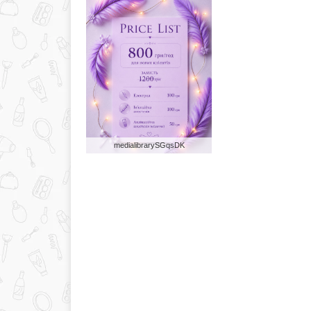
medialibrarySGqsDK