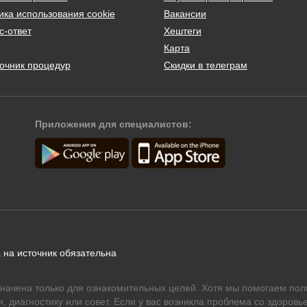
ика использования cookie
Вакансии
с-ответ
Хештеги
Карта
очник процедур
Скидки в телеграм
Приложения для специалистов:
 на источник обязательна
начена только для ознакомительных целей. Хотя мы помогаем пол
 диагностику или совет. Если у вас возникла проблема со здоровье