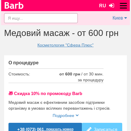
RU
Киев
Медовий масаж - от 600 грн
Косметология "Сфера Плюс"
О процедуре
Стоимость:
от 600 грн
/
от 30 мин.
за процедуру
🎁 Cкидка 10% по промокоду Barb
Медовий масаж є ефективним засобом підтримки
організму в умовах всіляких перевантажень і стресів.
Подробнее
+38 (073) 061..
Записаться
показать номер