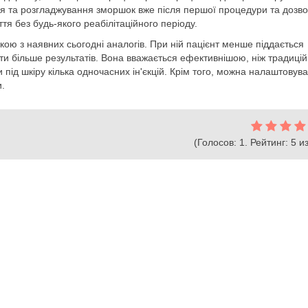
я та розгладжування зморшок вже після першої процедури та дозв
тя без будь-якого реабілітаційного періоду.
ю з наявних сьогодні аналогів. При ній пацієнт менше піддається
ти більше результатів. Вона вважається ефективнішою, ніж традиці
и під шкіру кілька одночасних ін'єкцій. Крім того, можна налаштовув
и.
(Голосов: 1. Рейтинг: 5 из