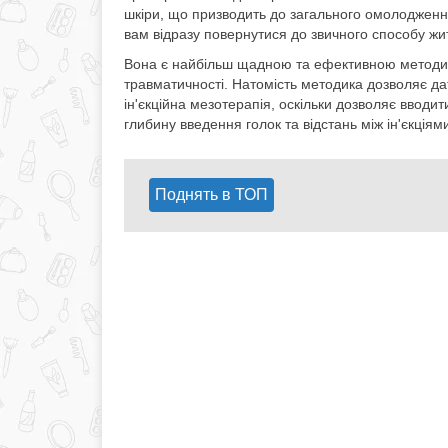
шкіри, що призводить до загального омолодженн
вам відразу повернутися до звичного способу жит
Вона є найбільш щадною та ефективною методико
травматичності. Натомість методика дозволяє да
ін'єкційна мезотерапія, оскільки дозволяє вводит
глибину введення голок та відстань між ін'єкціям
Поднять в ТОП