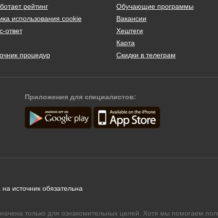
ботает рейтинг
Обучающие программы
ика использования cookie
Вакансии
с-ответ
Хештеги
Карта
очник процедур
Скидки в телеграм
Приложения для специалистов:
 на источник обязательна
начена только для ознакомительных целей. Хотя мы помогаем пол