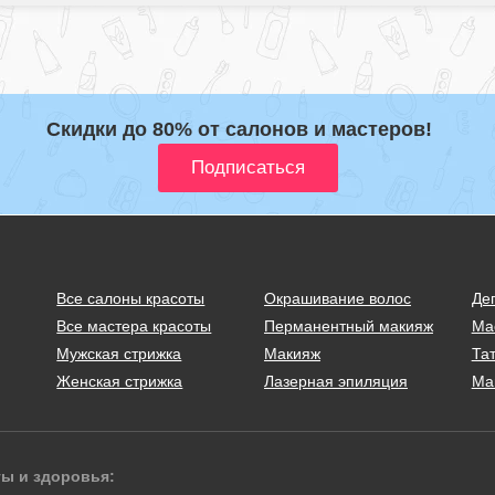
Скидки до 80% от салонов и мастеров!
Все салоны красоты
Окрашивание волос
Де
Все мастера красоты
Перманентный макияж
Ма
Мужская стрижка
Макияж
Тат
Женская стрижка
Лазерная эпиляция
Ма
ты и здоровья: