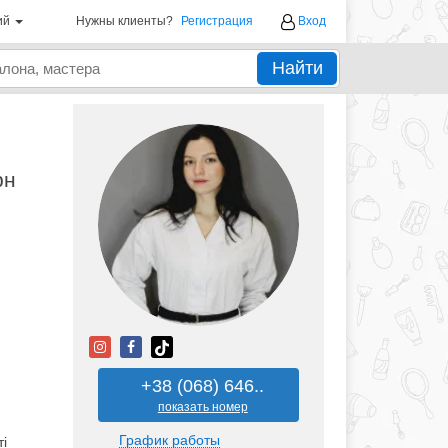
ий
Нужны клиенты?
Регистрация
Вход
Найти
рн
+38 (068) 646..
показать номер
График работы
і