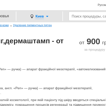
Русск
ровья
Киев
в кожи
→
Удаление пигментных пятен
900
г,дермаштамп - от
от
г
за процедуру
«Pen» — ручка) — апарат фракційної мезотерапії, «автоматизований
а, англ. «Pen» — ручка) — апарат фракційної мезотерапії,
.
тній косметології, при якій пацієнту під шкіру вводяться спеціальні
ідермісу, покращення процесів регенерації та підвищення пружност