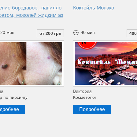
ение бородавок , папилло
Коктейль Монако
ератом, мозолей жидким аз
 20 мин.
40 мин.
от 200 грн
400
на
Виктория
р по пирсингу
Косметолог
дробнее
Подробнее