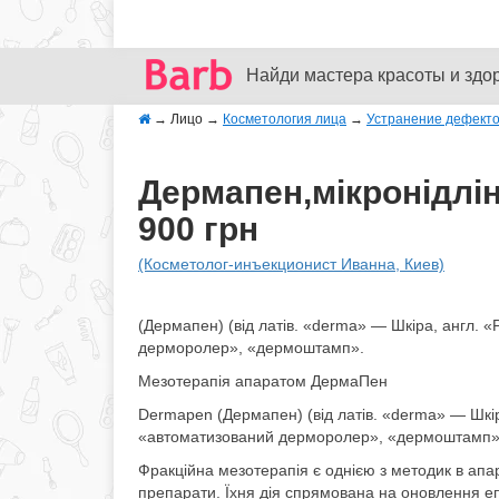
Найди мастера красоты и здо
→
Лицо
→
Косметология лица
→
Устранение дефекто
Дермапен,мікронідлін
900 грн
(Косметолог-инъекционист Иванна, Киев)
(Дермапен) (від латів. «derma» — Шкіра, англ. 
дерморолер», «дермоштамп».
Мезотерапія апаратом ДермаПен
Dermapen (Дермапен) (від латів. «derma» — Шкір
«автоматизований дерморолер», «дермоштамп»
Фракційна мезотерапія є однією з методик в апара
препарати. Їхня дія спрямована на оновлення еп