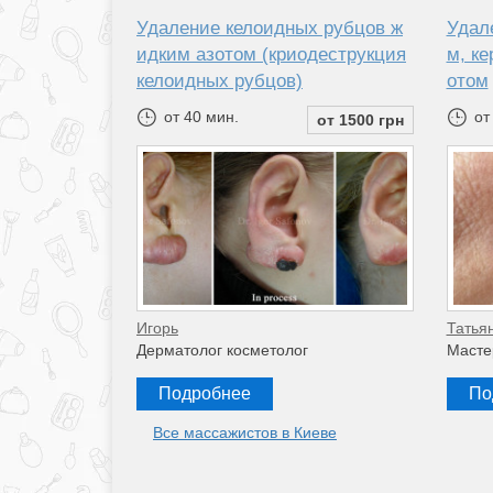
Удаление келоидных рубцов ж
Удал
идким азотом (криодеструкция
м, к
келоидных рубцов)
отом
от 40 мин.
от
от 1500 грн
Игорь
Татья
Дерматолог косметолог
Масте
Подробнее
По
Все массажистов в Киеве