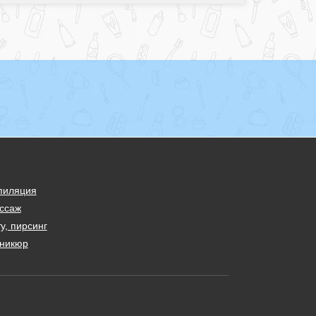
пиляция
ссаж
у, пирсинг
никюр