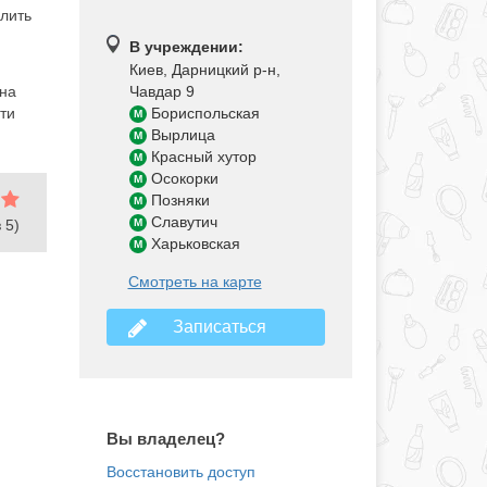
олить
В учреждении:
Киев, Дарницкий р-н
,
йна
Чавдар 9
ати
Бориспольская
M
Вырлица
M
Красный хутор
M
Осокорки
M
Позняки
M
Славутич
 5)
M
Харьковская
M
Смотреть на карте
Записаться
Вы владелец?