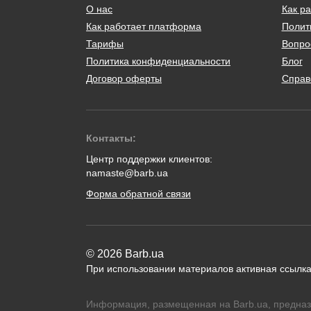
О нас
Как ра
Как работает платформа
Полит
Тарифы
Вопро
Политика конфиденциальности
Блог
Договор оферты
Справ
Контакты:
Центр поддержки клиентов:
namaste@barb.ua
Форма обратной связи
© 2026 Barb.ua
При использовании материалов активная ссылка
Информация, размещенная на Barb.ua, предназ