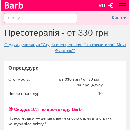
RU
Киев
Пресотерапія - от 330 грн
Студия депиляции "Студія електроепіляції та косметології Майї
Філатової"
О процедуре
Стоимость:
от 330 грн
/
от 30 мин.
за процедуру
Число процедур:
10
🎁 Cкидка 10% по промокоду Barb
Пресотерапія — це ідеальний спосіб отримати стрункі
контури тіла влітку !