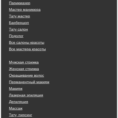
Парикмахер
Мастер маникюра
Тату мастер
Барбершоп
Тату салон
Подолог
Все салоны красоты
Все мастера красоты
Мужская стрижка
Женская стрижка
Окрашивание волос
Перманентный макияж
Макияж
Лазерная эпиляция
Депиляция
Массаж
Тату, пирсинг