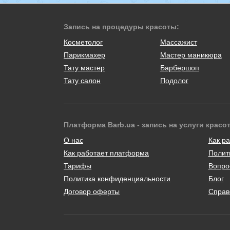
Запись на процедуры красоты:
Косметолог
Массажист
Парикмахер
Мастер маникюра
Тату мастер
Барбершоп
Тату салон
Подолог
Платформа Barb.ua - запись на услуги красо
О нас
Как ра
Как работает платформа
Полит
Тарифы
Вопро
Политика конфиденциальности
Блог
Договор оферты
Справ