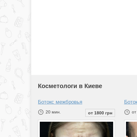
Косметологи в Киеве
Ботокс межбровья
Боток
20 мин.
от
от 1800 грн