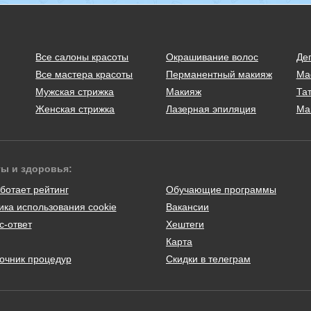
Все салоны красоты
Окрашивание волос
Де
Все мастера красоты
Перманентный макияж
Ма
Мужская стрижка
Макияж
Тат
Женская стрижка
Лазерная эпиляция
Ма
ты и здоровья:
ботает рейтинг
Обучающие программы
ика использования cookie
Вакансии
с-ответ
Хештеги
Карта
очник процедур
Скидки в телеграм