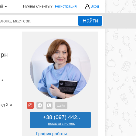
ий
Нужны клиенты?
Регистрация
Вход
Найти
грн
 •
ід 3-х
сайт
+38 (097) 442..
показать номер
График работы