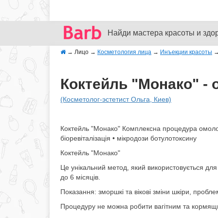
Найди мастера красоты и здо
→
Лицо
→
Косметология лица
→
Инъекции красоты
Коктейль "Монако" - о
(Косметолог-эстетист Ольга, Киев)
Коктейль "Монако" Комплексна процедура омолод
біоревіталізація • мікродози ботулотоксину
Коктейль "Монако"
Це унікальний метод, який використовується для 
до 6 місяців.
Показання: зморшкі та вікові зміни шкіри, пробл
Процедуру не можна робити вагітним та кормящим