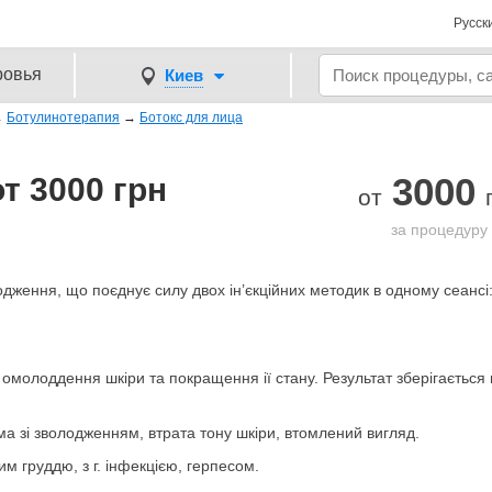
Русск
ровья
Киев
→
Ботулинотерапия
→
Ботокс для лица
3000
т 3000 грн
от
за процедуру
ження, що поєднує силу двох ін’єкційних методик в одному сеансі:
омолоддення шкіри та покращення ії стану. Результат зберігається в
ема зі зволодженням, втрата тону шкіри, втомлений вигляд.
 груддю, з г. інфекцією, герпесом.