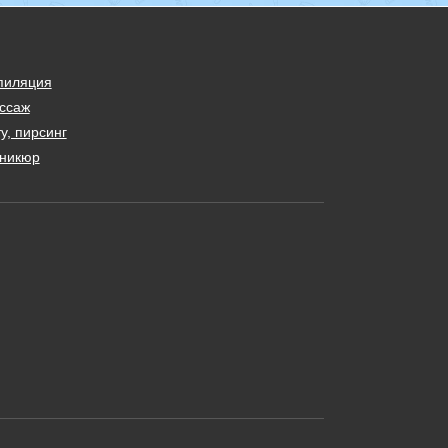
пиляция
ссаж
у, пирсинг
никюр