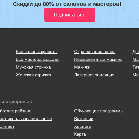
Скидки до 80% от салонов и мастеров!
Все салоны красоты
Окрашивание волос
Де
Все мастера красоты
Перманентный макияж
Ма
Мужская стрижка
Макияж
Тат
Женская стрижка
Лазерная эпиляция
Ма
ты и здоровья:
ботает рейтинг
Обучающие программы
ика использования cookie
Вакансии
с-ответ
Хештеги
Карта