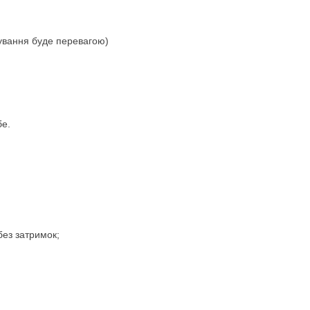
бування буде перевагою)
бе.
без затримок;