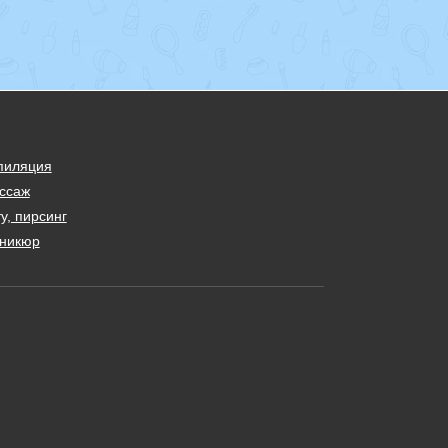
пиляция
ссаж
у, пирсинг
никюр