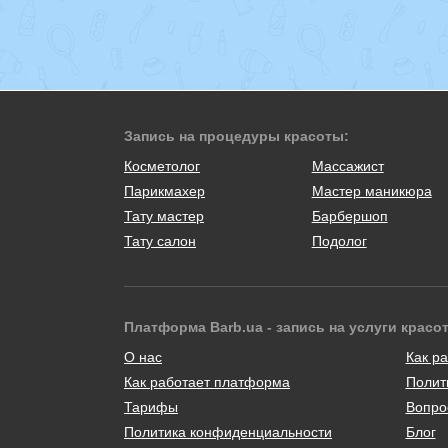
Запись на процедуры красоты:
Косметолог
Массажист
Парикмахер
Мастер маникюра
Тату мастер
Барбершоп
Тату салон
Подолог
Платформа Barb.ua - запись на услуги красо
О нас
Как ра
Как работает платформа
Полит
Тарифы
Вопро
Политика конфиденциальности
Блог