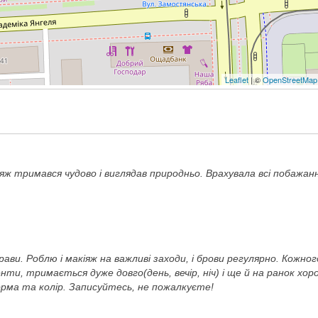
Leaflet
| ©
OpenStreetMap
ж тримався чудово і виглядав природньо. Врахувала всі побажанн
ави. Роблю і макіяж на важливі заходи, і брови регулярно. Кожног
ти, тримається дуже довго(день, вечір, ніч) і ще й на ранок хор
орма та колір. Записуйтесь, не пожалкуєте!