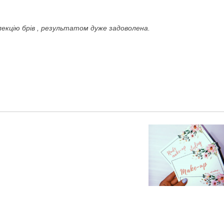
екцію брів , результатом дуже задоволена.