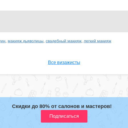
уин
,
макияж дьяволицы
,
свадебный макияж
,
легкий макияж
Все визажисты
Скидки до 80% от салонов и мастеров!