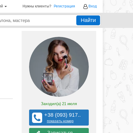
ий
Нужны клиенты?
Регистрация
Вход
Найти
Заходил(а)
21 июля
+38 (093) 917..
показать номер
Записаться