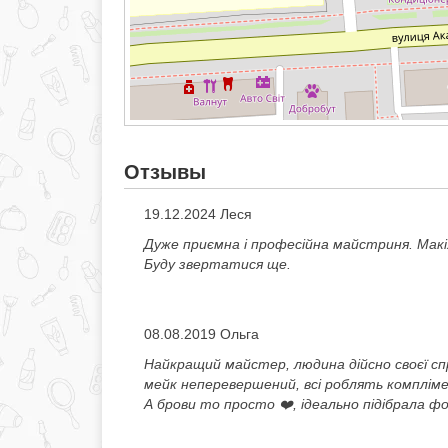
Отзывы
19.12.2024 Леся
Дуже приємна і професійна майстриня. Макія
Буду звертатися ще.
08.08.2019 Ольга
Найкращий майстер, людина дійсно своєї спр
мейк неперевершений, всі роблять комплімен
А брови то просто ❤️, ідеально підібрала ф