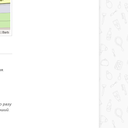
| Barb
я.
о разу
оший.