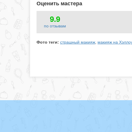
Оценить мастера
9.9
по отзывам
Фото теги:
страшный макияж
,
макияж на Хэлло