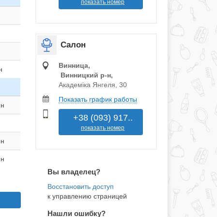
показать номер
Салон
Винница,
н
Винницкий р‑н,
Академіка Янгеля, 30
Показать график работы
ин
+38 (093) 917..
показать номер
ин
ин
Вы владелец?
к управлению страницей
Нашли ошибку?