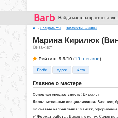
Найди мастера красоты и здо
→
Специалисты
→
Визажисты Винницы
Марина Кирилюк (Ви
Визажист
Рейтинг 9.9/10
(
19 отзывов
)
Прайс
Адрес
Фото
Главное о мастере
Основная специальность:
Визажист
Дополнительные специализации:
Визажист, б
Ключевые направления:
макияж, оформление б
✅️ Формат работы:
Выезд к клиенту; Салон по 