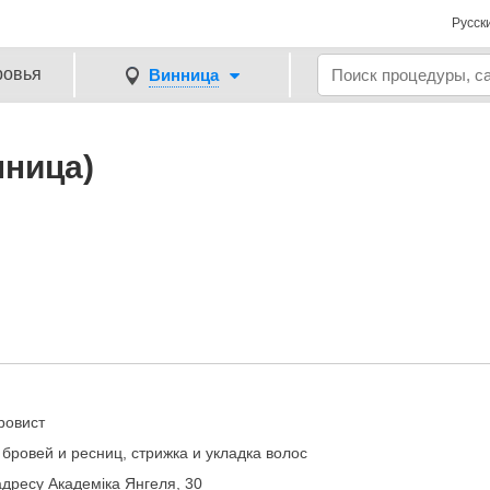
Русск
ровья
Винница
нница)
ровист
ровей и ресниц, стрижка и укладка волос
адресу Академіка Янгеля, 30