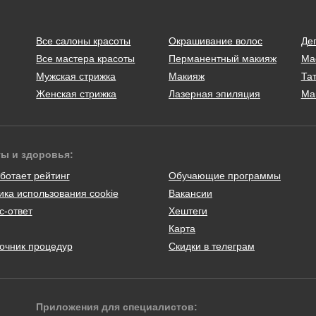
Все салоны красоты
Окрашивание волос
Де
Все мастера красоты
Перманентный макияж
Ма
Мужская стрижка
Макияж
Тат
Женская стрижка
Лазерная эпиляция
Ма
ты и здоровья:
ботает рейтинг
Обучающие программы
ика использования cookie
Вакансии
с-ответ
Хештеги
Карта
очник процедур
Скидки в телеграм
Приложения для специалистов: