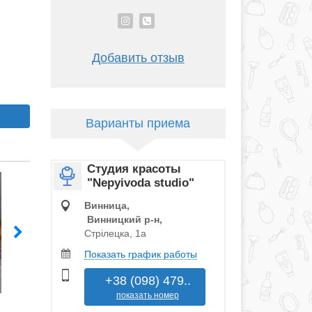
Добавить отзыв
Варианты приема
Студия красоты
"Nepyivoda studio"
Винница,
Винницкий р‑н,
Стрілецка, 1а
Показать график работы
+38 (098) 479..
показать номер