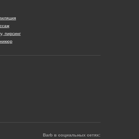
пиляция
ссаж
у, пирсинг
никюр
Barb в социальных сетях: