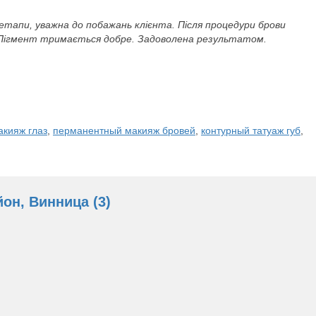
етапи, уважна до побажань клієнта. Після процедури брови
 Пігмент тримається добре. Задоволена результатом.
кияж глаз
,
перманентный макияж бровей
,
контурный татуаж губ
,
он, Винница (3)