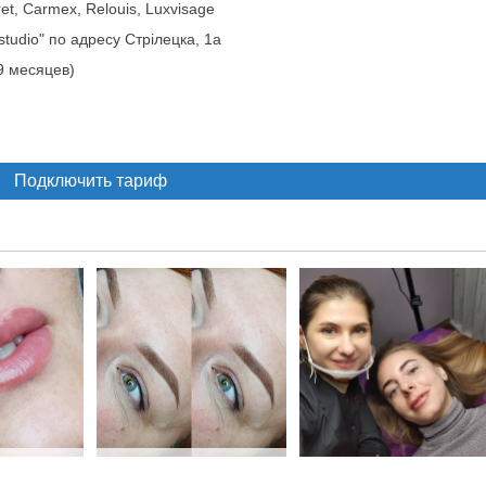
ret, Carmex, Relouis, Luxvisage
tudio" по адресу Стрілецка, 1а
 9 месяцев)
Подключить тариф