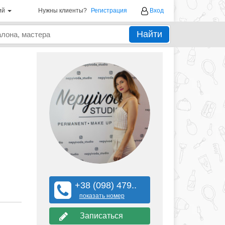
ий
Нужны клиенты?
Регистрация
Вход
Найти
+38 (098) 479..
показать номер
Записаться