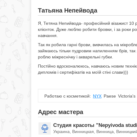
Татьяна Непейвода
Я, Тетяна Непийвода- професійний візажист 10 р
клієнток. Дуже люблю робити бровки, і за роки 
навчання.
Так як робила гарні брови, вивчилась на мікробл
займаюсь тільки пудровим напиленням брів, так
роблю міжреснічку і акварельні губки.
Постійно вдосконалююсь, навчаюсь новим технікам
дипломів і сертифікатів на моїй стіні слави)))
Работаю с косметикой:
NYX
Paese
Victoria's
Адрес мастера
Студия красоты "Nepyivoda stud
Украина, Винницкая, Винница, Винницкий