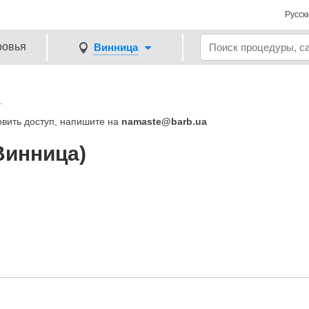
Русск
ровья
Винница
.
овить доступ, напишите на
namaste@barb.ua
Винница)