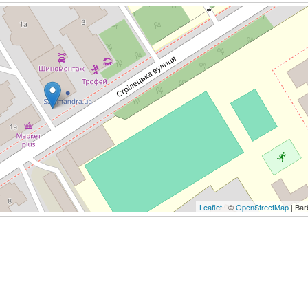
Leaflet
| ©
OpenStreetMap
| Bar