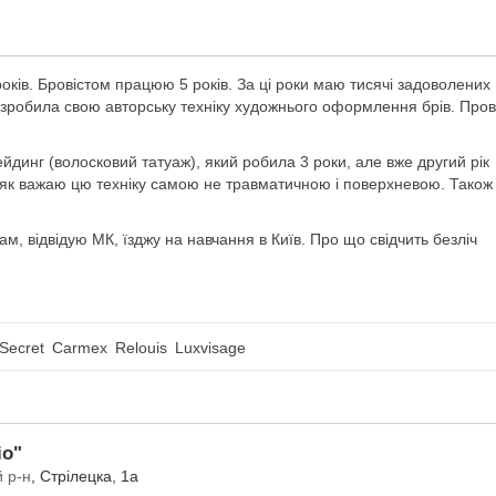
оків. Бровістом працюю 5 років. За ці роки маю тисячі задоволених
розробила свою авторську техніку художнього оформлення брів. Про
ейдинг (волосковий татуаж), який робила 3 роки, але вже другий рік
 як важаю цю техніку самою не травматичною і поверхневою. Також
, відвідую МК, їзджу на навчання в Київ. Про що свідчить безліч
 Secret
Carmex
Relouis
Luxvisage
io"
 р-н
, Стрілецка, 1а