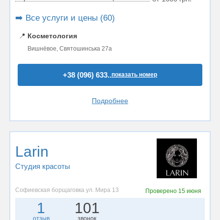
➡️ Все услуги и цены (60)
📍
Косметология
Вишнёвое, Святошинська 27а
+38 (096) 633..
показать номер
Подробнее
Larin
Студия красоты
Софиевская борщаговка ул. Мира 13
Проверено
15 июня
1
101
отзыв
звонок