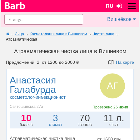
RU
Вишнёвое
→
Лицо
→
Косметология лица в Вишневом
→
Чистка лица
→
Атравматическая
Атравматическая чистка лица в Вишневом
Предложений: 2, от 1200 до 2000 ₴
На карте
Анастасия
АГ
Галабурда
косметолог-инъекционист
Святошинська 27а
Проверено
26 июня
10
3
70
11 л.
баллов
отзыва
звонков
опыт
Атравматическая чистка лица
от 1600 грн.