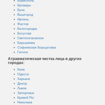
Борисполь
Бровары
Буча
Вышгород
Ирпень
Фастов
Белогородка
Богуслав
Святопетровское
Барышевка
Софиевская Борщаговка
Гатное
Атравматическая чистка лица в других
городах:
Киев
Одесса
Харьков
Днепр
Львов
Запорожье
Кривой Рог
Николаев