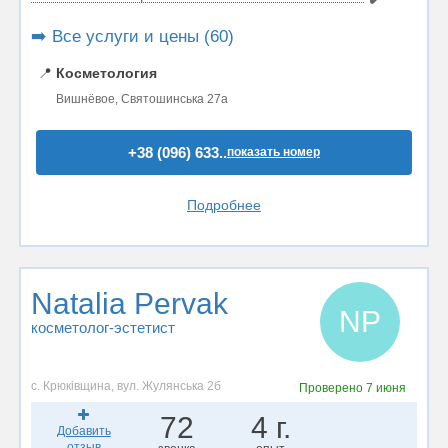
➡️ Все услуги и цены (60)
📍
Косметология
Вишнёвое, Святошинська 27а
+38 (096) 633..
показать номер
Подробнее
Natalia Pervak
NP
косметолог-эстетист
с. Крюківщина, вул. Жулянська 2б
Проверено
7 июня
72
4 г.
Добавить
отзыв