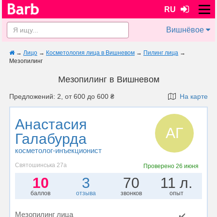
RU
Вишнёвое
→
Лицо
→
Косметология лица в Вишневом
→
Пилинг лица
→
Мезопилинг
Мезопилинг в Вишневом
Предложений: 2, от 600 до 600 ₴
На карте
Анастасия
АГ
Галабурда
косметолог-инъекционист
Святошинська 27а
Проверено
26 июня
10
3
70
11 л.
баллов
отзыва
звонков
опыт
Мезопилинг лица
✔️