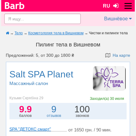
RU
Вишнёвое
→
Тело
→
Косметология тела в Вишневом
→
Чистки и пилинги тела
Пилинг тела в Вишневом
Предложений: 5, от 300 до 1800 ₴
На карте
Salt SPA Planet
Массажный салон
Кузьми Скрябіна 29
Заходил(а)
30 июля
9.9
9
100
баллов
отзывов
звонков
SPA "ДЕТОКС смарт"
от 1650 грн. / 90 мин.