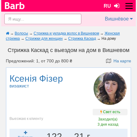
RU
Вишнёвое
→
Волосы
→
Стрижка и укладка волос в Вишневом
→
Женская
стрижка
→
Стрижки для женщин
→
Стрижка Каскад
→
На дому
Стрижка Каскад с выездом на дом в Вишневом
Предложений: 1, от 700 до 800 ₴
На карте
Ксенія Фізер
визажист
Свет есть
Выезжаю к клиенту
Заходил(а)
3 дня назад
122
21 г.