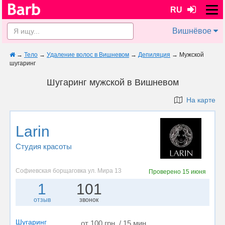
RU
Вишнёвое
→
Тело
→
Удаление волос в Вишневом
→
Депиляция
→
Мужской
шугаринг
Шугаринг мужской в Вишневом
На карте
Larin
Студия красоты
Софиевская борщаговка ул. Мира 13
Проверено
15 июня
1
101
отзыв
звонок
Шугаринг
от 100 грн. / 15 мин.