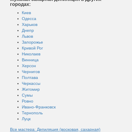
городах:
Киев
Одесса
Харьков
Днепр
Львов
Запорожье
Кривой Рог
Николаев
Винница
Херсон
Чернигов
Полтава
Черкассы
Житомир
Сумы
Ровно
Ивано-Франковск
Тернополь
Луцк
Все мастера: Депиляция (восковая, сахарная)