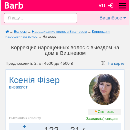
RU
Вишнёвое
→
Волосы
→
Наращивание волос в Вишневом
→
Коррекция
нарощенных волос
→
На дому
Коррекция нарощенных волос с выездом на
дом в Вишневом
Предложений: 2, от 4500 до 4500 ₴
На карте
Ксенія Фізер
визажист
Свет есть
Выезжаю к клиенту
Заходил(а)
сегодня