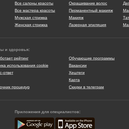
Все салоны красоты
Окрашивание волос
Де
Все мастера красоты
Перманентный макияж
Ма
Мужская стрижка
Макияж
Тат
Женская стрижка
Лазерная эпиляция
Ма
ты и здоровья:
ботает рейтинг
Обучающие программы
ика использования cookie
Вакансии
с-ответ
Хештеги
Карта
очник процедур
Скидки в телеграм
Приложения для специалистов: