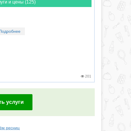
уги и цены (125)
Подробнее
201
ть услуги
ём ресниц