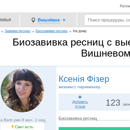
Русск
ровья
Вишнёвое
→
Завивка ресниц
→
Биозавивка ресниц
→
На дому
Биозавивка ресниц с вы
Вишнево
Ксенія Фізер
визажист, парикмахер
123
Добавить
зво
отзыв
Биозавивка ресниц
а Barb уже 8 мес. 1 нед.
Свет есть