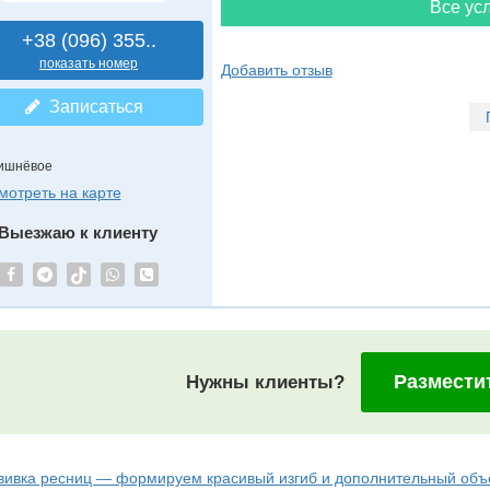
Все усл
+38 (096) 355..
показать номер
Добавить отзыв
Записаться
ишнёвое
мотреть на карте
Выезжаю к клиенту
Размести
Нужны клиенты?
вивка ресниц — формируем красивый изгиб и дополнительный объ