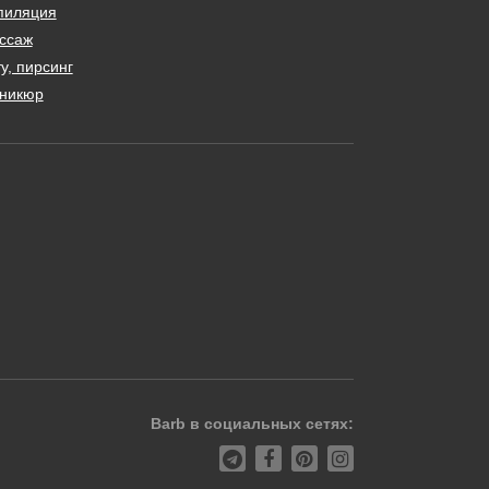
пиляция
ссаж
у, пирсинг
никюр
Barb в социальных сетях: