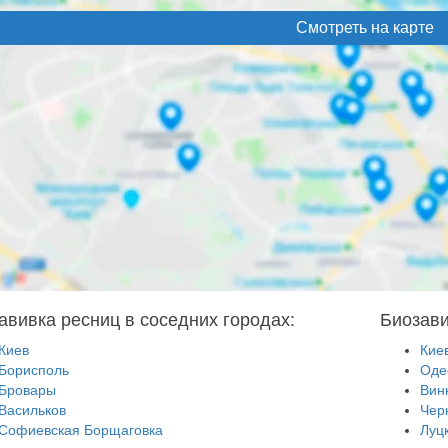
Смотреть на карте
авивка ресниц в соседних городах:
Биозави
Киев
Кие
Борисполь
Оде
Бровары
Вин
Васильков
Чер
Софиевская Борщаговка
Луц