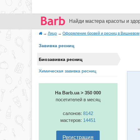
Найди мастера красоты и здо
→
Лицо
→
Оформление бровей и ресниц в Вишневом
Завивка ресниц
Биозавивка ресниц
Химическая завивка ресниц
На Barb.ua > 350 000
посетителей в месяц
салонов:
8142
мастеров:
14451
н
Регистрация