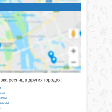
вка ресниц в других городах:
в
сса
ница
кассы
к