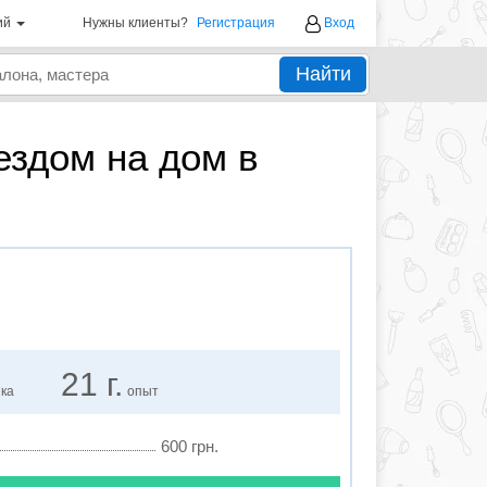
ий
Нужны клиенты?
Регистрация
Вход
Найти
ездом на дом в
м
21 г.
нка
опыт
600 грн.