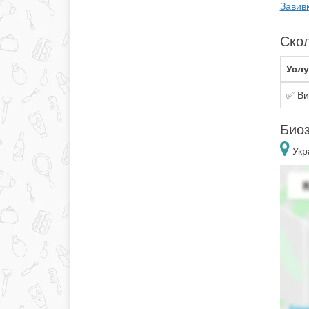
Завив
Скол
Услу
✅ Ви
Биоз
Укр