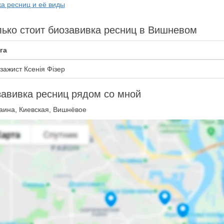
ка ресниц и её виды
ько стоит биозавивка ресниц в Вишневом
га
зажист Ксенія Фізер
авивка ресниц рядом со мной
аина, Киевская, Вишнёвое