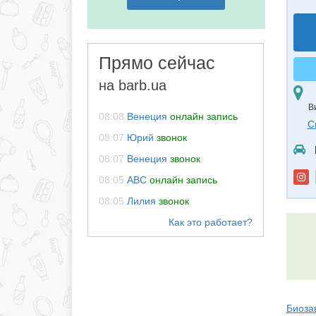
Прямо сейчас
на barb.ua
В
08:08
Венеция
онлайн запись
С
08:07
Юрий
звонок
08:07
Венеция
звонок
08:05
АВС
онлайн запись
08:05
Лилия
звонок
Биоза