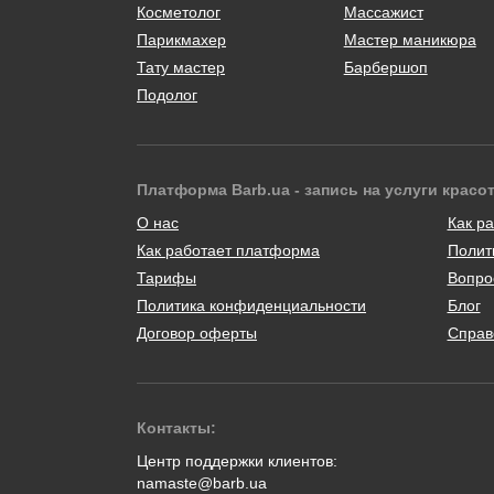
Косметолог
Массажист
Парикмахер
Мастер маникюра
Тату мастер
Барбершоп
Подолог
Платформа Barb.ua - запись на услуги красо
О нас
Как ра
Как работает платформа
Полит
Тарифы
Вопро
Политика конфиденциальности
Блог
Договор оферты
Справ
Контакты:
Центр поддержки клиентов:
namaste@barb.ua