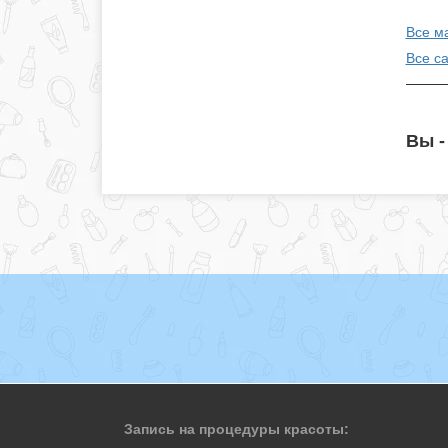
Все м
Все с
Вы -
Запись на процедуры красоты: