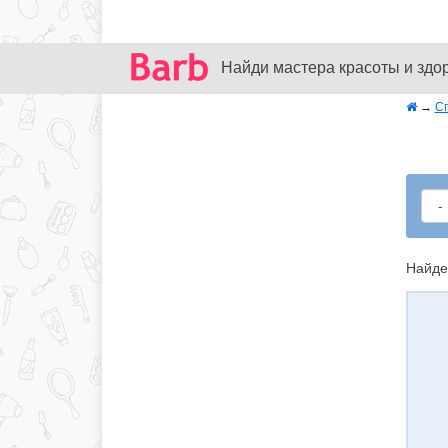
Найди мастера красоты и здо
→
С
Найде