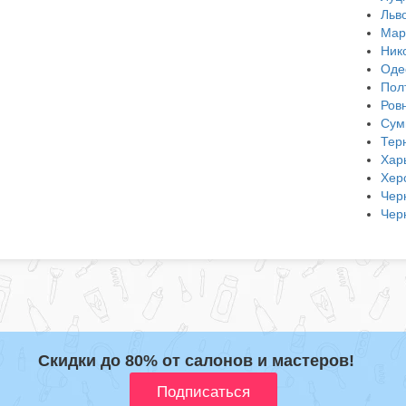
Льв
Мар
Ник
Оде
Пол
Ров
Сум
Тер
Хар
Хер
Чер
Чер
Скидки до 80% от салонов и мастеров!