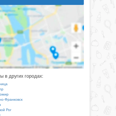
ы в других городах:
ница
пр
омир
но-Франковск
в
вой Рог
к