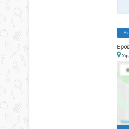
Вс
Бров
Укр