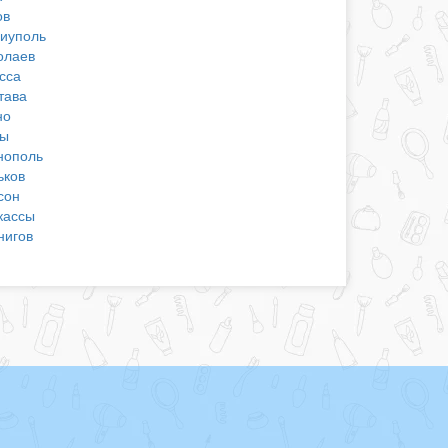
ов
иуполь
олаев
сса
тава
но
ы
нополь
ьков
сон
кассы
нигов