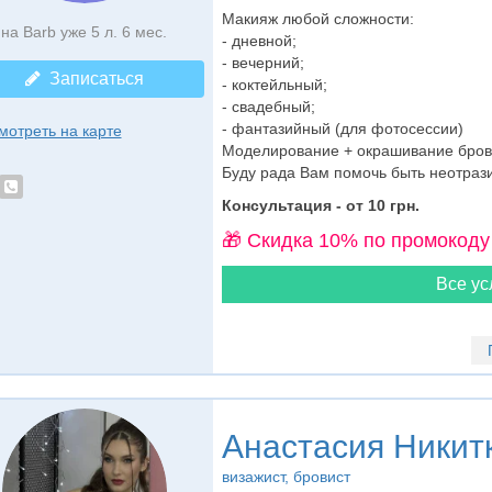
Макияж любой сложности:
на Barb уже 5 л. 6 мес.
- дневной;
- вечерний;
Записаться
- коктейльный;
- свадебный;
- фантазийный (для фотосессии)
мотреть на карте
Моделирование + окрашивание брове
Буду рада Вам помочь быть неотразим
Консультация - от 10 грн.
🎁 Cкидка 10% по промокоду
Все ус
Анастасия Никит
визажист
, бровист