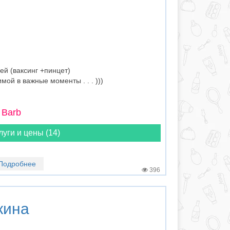
й (ваксинг +пинцет)
ой в важные моменты . . . )))
 Barb
луги и цены (14)
Подробнее
396
кина