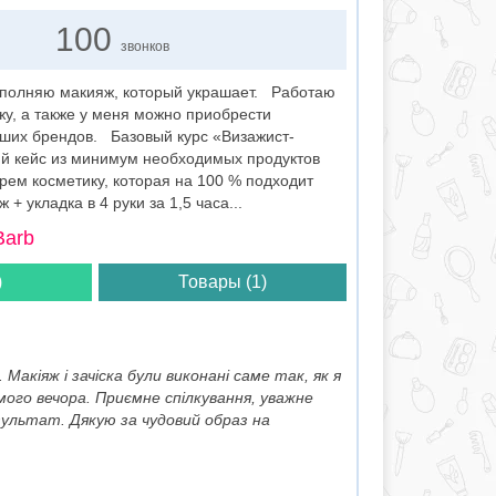
100
звонков
полняю макияж, который украшает. Работаю
жу, а также у меня можно приобрести
ших брендов. Базовый курс «Визажист-
ий кейс из минимум необходимых продуктов
рем косметику, которая на 100 % подходит
 укладка в 4 руки за 1,5 часа...
Barb
)
Товары (1)
акіяж і зачіска були виконані саме так, як я
ого вечора. Приємне спілкування, уважне
зультат. Дякую за чудовий образ на