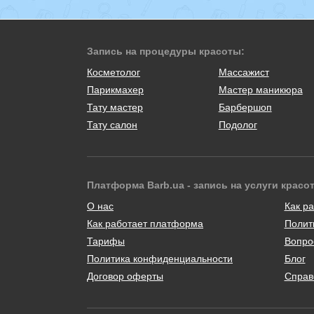
Запись на процедуры красоты:
Косметолог
Массажист
Парикмахер
Мастер маникюра
Тату мастер
Барбершоп
Тату салон
Подолог
Платформа Barb.ua - запись на услуги красо
О нас
Как ра
Как работает платформа
Полит
Тарифы
Вопро
Политика конфиденциальности
Блог
Договор оферты
Справ