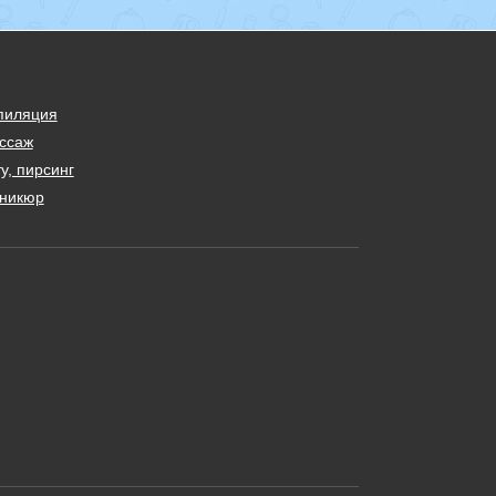
пиляция
ссаж
у, пирсинг
никюр