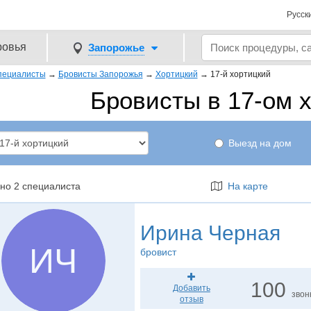
Русск
ровья
Запорожье
пециалисты
→
Бровисты Запорожья
→
Хортицкий
→
17-й хортицкий
Бровисты в 17-ом 
Выезд на дом
но 2 специалиста
На карте
Ирина Черная
ИЧ
бровист
100
Добавить
звон
отзыв