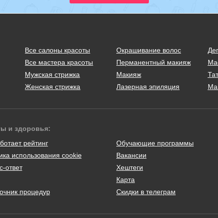
Все салоны красоты
Окрашивание волос
Де
Все мастера красоты
Перманентный макияж
Ма
Мужская стрижка
Макияж
Тат
Женская стрижка
Лазерная эпиляция
Ма
ты и здоровья:
ботает рейтинг
Обучающие программы
ика использования cookie
Вакансии
с-ответ
Хештеги
Карта
очник процедур
Скидки в телеграм