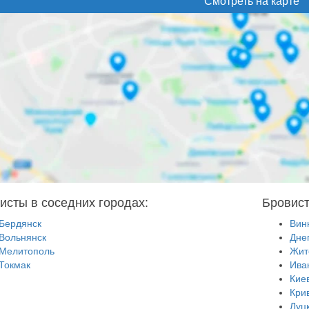
Смотреть на карте
исты в соседних городах:
Бровист
Бердянск
Вин
Вольнянск
Дне
Мелитополь
Жит
Токмак
Ива
Кие
Кри
Луц