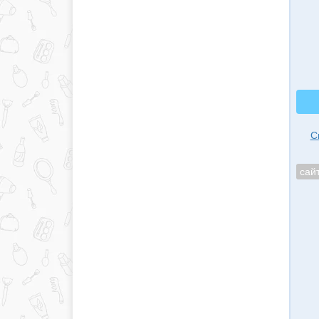
С
сай