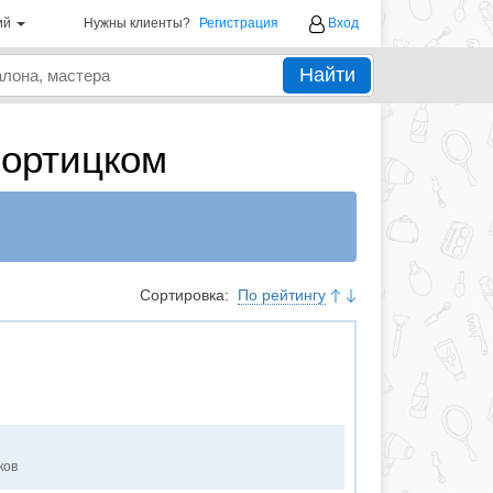
ий
Нужны клиенты?
Регистрация
Вход
Найти
хортицком
Сортировка:
По рейтингу
ков