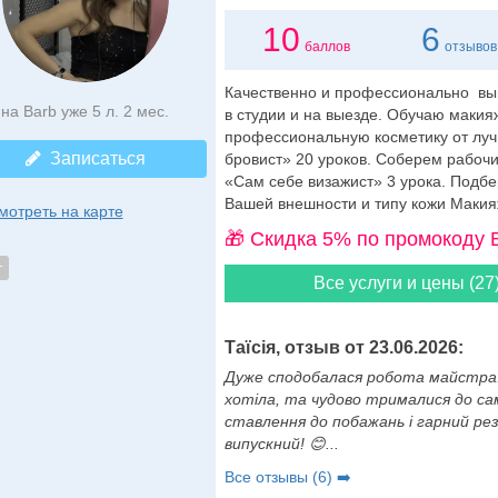
10
6
баллов
отзывов
Качественно и профессионально вы
на Barb уже 5 л. 2 мес.
в студии и на выезде. Обучаю макия
профессиональную косметику от луч
Записаться
бровист» 20 уроков. Соберем рабоч
«Сам себе визажист» 3 урока. Подбе
Вашей внешности и типу кожи Макияж +
мотреть на карте
🎁 Cкидка 5% по промокоду 
т
Все услуги и цены (27
Таїсія, отзыв от 23.06.2026:
Дуже сподобалася робота майстра. М
хотіла, та чудово трималися до сам
ставлення до побажань і гарний ре
випускний! 😊...
Все отзывы (6) ➡️