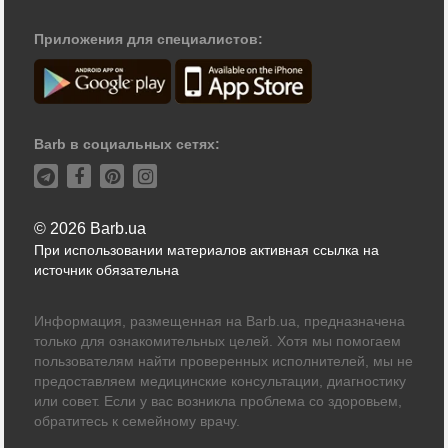
Приложения для специалистов:
Barb в социальных сетях:
© 2026 Barb.ua
При использовании материалов активная ссылка на
источник обязательна
Информация, размещенная на Barb.ua, предназначена
только для ознакомительных целей. Хотя мы помогаем
пользователям найти проверенных исполнителей, мы не
предоставляем медицинские консультации, диагностику
или совет. Если у вас возникла проблема со здоровьем,
обратитесь к семейному врачу.