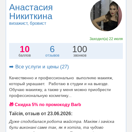
Анастасия
Никиткина
визажист
, бровист
Заходил(а)
22 июля
10
6
100
баллов
отзывов
звонков
➡️ Все услуги и цены (27)
Качественно и профессионально выполняю макияж,
который украшает. Работаю в студии и на выезде.
Обучаю макияжу, а также у меня можно приобрести
профессиональную косметику...
🎁 Cкидка 5% по промокоду Barb
Таїсія, отзыв от 23.06.2026:
Дуже сподобалася робота майстра. Макіяж і зачіска
були виконані саме так, як я хотіла, та чудово