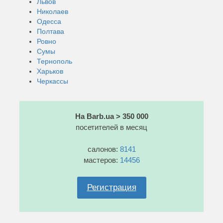
Львов
Николаев
Одесса
Полтава
Ровно
Сумы
Тернополь
Харьков
Черкассы
На Barb.ua > 350 000
посетителей в месяц
салонов:
8141
мастеров:
14456
Регистрация