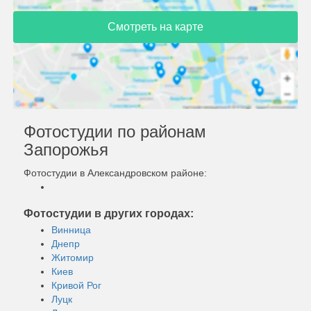
Смотреть на карте
Фотостудии по районам
Запорожья
Фотостудии в Александровском районе:
Фотостудии в других городах:
Винница
Днепр
Житомир
Киев
Кривой Рог
Луцк