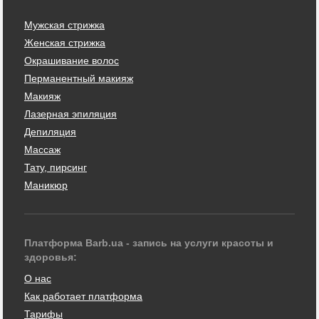
Мужская стрижка
Женская стрижка
Окрашивание волос
Перманентный макияж
Макияж
Лазерная эпиляция
Депиляция
Массаж
Тату, пирсинг
Маникюр
Платформа Barb.ua - запись на услуги красоты и
здоровья:
О нас
Как работает платформа
Тарифы