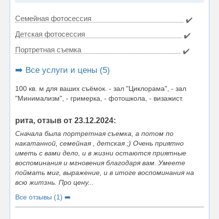
Семейная фотосессия
✔️
Детская фотосессия
✔️
Портретная съемка
✔️
➡️ Все услуги и цены (5)
100 кв. м для ваших съёмок. - зал "Циклорама", - зал
"Минимализм", - гримерка, - фотошкола, - визажист.
рита, отзыв от 23.12.2024:
Сначала была портретная съемка, а потом по
накатанной, семейная , детская ;) Очень приятно
иметь с вами дело, и в жизни остаются приятные
воспоминания и мгновения благодаря вам. Умеете
поймать миг, выражение, и в итоге воспоминания на
всю житзнь. Про цену...
Все отзывы (1) ➡️