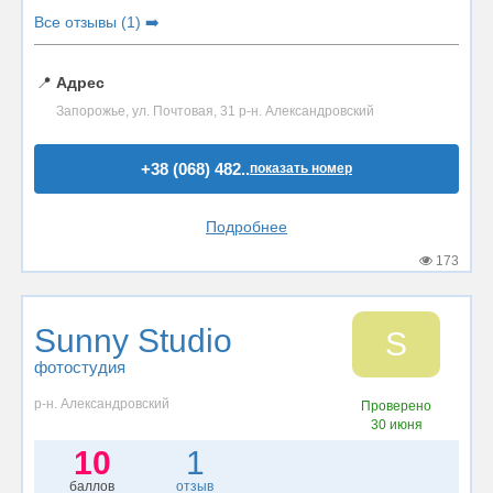
Все отзывы (1) ➡️
📍
Адрес
Запорожье, ул. Почтовая, 31 р-н. Александровский
+38 (068) 482..
показать номер
Подробнее
173
Sunny Studio
S
фотостудия
р-н. Александровский
Проверено
30 июня
10
1
баллов
отзыв