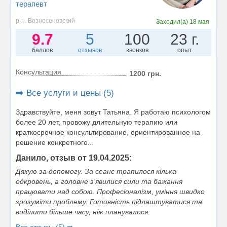
терапевт
р-н. Вознесеновский
Заходил(а)
18 мая
9.7
5
100
23 г.
баллов
отзывов
звонков
опыт
Консультация
1200 грн.
➡️ Все услуги и цены (5)
Здравствуйте, меня зовут Татьяна. Я работаю психологом
более 20 лет, провожу длительную терапию или
краткосрочное консультирование, ориентированное на
решение конкретного...
Данило, отзыв от 19.04.2025:
Дякую за допомогу. За сеанс трапилося кілька
одкровень, а головне з'явилися сили та бажання
працювати над собою. Професіоналізм, уміння швидко
зрозуміти проблему. Готовність підлаштуватися та
виділити більше часу, ніж планувалося.
Все отзывы (5) ➡️