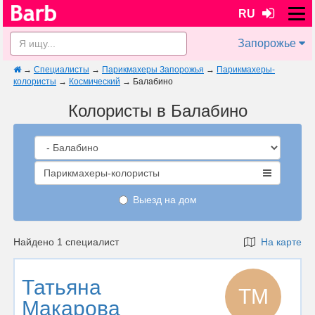
RU
Запорожье
→
Специалисты
→
Парикмахеры Запорожья
→
Парикмахеры-
колористы
→
Космический
→
Балабино
Колористы в Балабино
Парикмахеры-колористы
Выезд на дом
Найдено 1 специалист
На карте
Татьяна
ТМ
Макарова