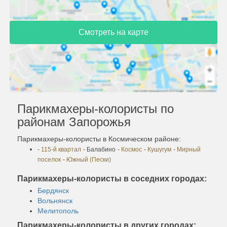
Смотреть на карте
Парикмахеры-колористы по
районам Запорожья
Парикмахеры-колористы в Космическом районе:
-
115-й квартал
- Балабино
-
Космос
-
Кушугум
-
Мирный
поселок
-
Южный (Пески)
Парикмахеры-колористы в соседних городах:
Бердянск
Вольнянск
Мелитополь
Парикмахеры-колористы в других городах: