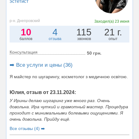
эстетист
р-н. Днепровский
Заходил(а)
23 июня
10
4
115
21 г.
баллов
отзыва
звонков
опыт
Консультация
50 грн.
➡️ Все услуги и цены (36)
Я майстер по шугарингу, косметолог з медичною освітою.
Юлия, отзыв от 23.11.2024:
У Ирины делаю шугаринг уже много раз. Очень
довольна. Ира чуткий и грамотный мастер. Процедура
проходит с минимальными болевыми ощущениями. Я
очень довольна. Прийду ещё.
Все отзывы (4) ➡️