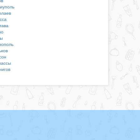
ов
иуполь
олаев
сса
тава
но
ы
нополь
ьков
сон
кассы
нигов