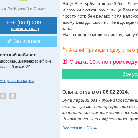
Якщо Вас турбує головний біль, безсо
на Barb уже 3 г. 7 мес.
м'язах чи скутість рухів, якщо Вам п
просто потрібен релакс після напруж
+38 (063) 309..
зможу Вам допомогти. Не відкладайте
зараз!
показать номер
Маю середню медичну освіту, вищу бі
...
Записаться
🏷️ Акция! Приведи подругу та о
астный кабинет
🎁 Cкидка 10% по промокоду
апорожье, Шевченковский р-н,
огдана Завади, 20
Все ус
мотреть на карте
Ольга, отзыв от 06.02.2024:
Була перший раз - дуже задоволена.
охайна , уважна та професійна дівч
звертатись до масажистів системат
Рекомендую як кваліфікованого фахів
Все отзывы (2) ➡️