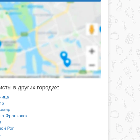
сты в других городах:
ница
пр
омир
но-Франковск
в
вой Рог
к