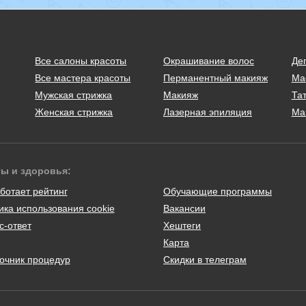
Все салоны красоты
Окрашивание волос
Де
Все мастера красоты
Перманентный макияж
Ма
Мужская стрижка
Макияж
Тат
Женская стрижка
Лазерная эпиляция
Ма
ты и здоровья:
ботает рейтинг
Обучающие программы
ика использования cookie
Вакансии
с-ответ
Хештеги
Карта
очник процедур
Скидки в телеграм