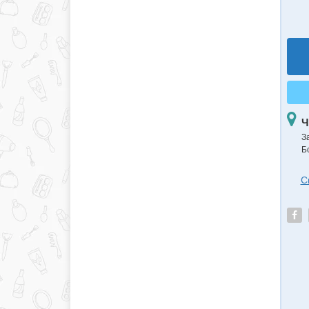
Ч
З
Б
С