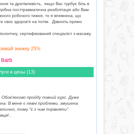
ння та дратівливість, якщо Вас турбує біль в
отрібна посттравматична реабілітація або Вам
еного робочого тижня, то я впевнена, що
 своє здоров'я на потім. Дзвоніть прямо
ологічну, сертифікований спеціаліст з масажу.
тримай знижку 25%
 Barb
луги и цены (13)
 Обов'язково пройду повний курс. Дуже
ина. В мене є певні проблеми, змушена
ично, тому "є з чим порівняти".
ця!...