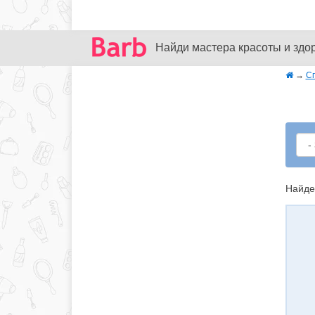
Найди мастера красоты и здо
→
С
Найде