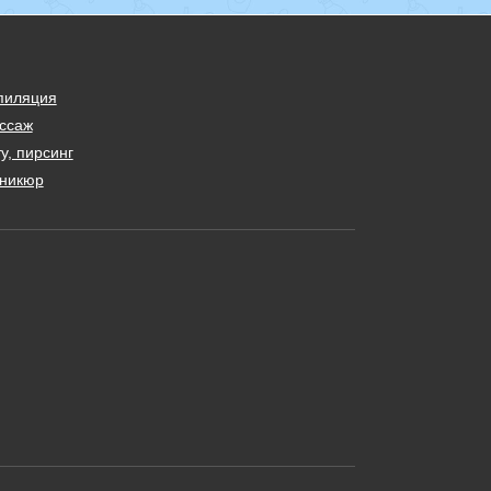
пиляция
ссаж
у, пирсинг
никюр