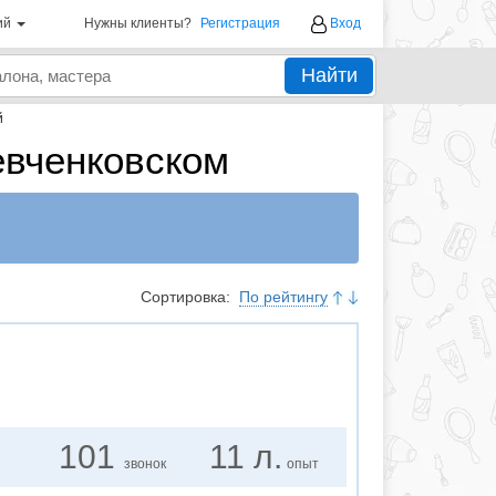
ий
Нужны клиенты?
Регистрация
Вход
Найти
й
евченковском
Сортировка:
По рейтингу
101
11 л.
звонок
опыт