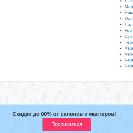
Льв
Мар
Ник
Оде
Пол
Ров
Сум
Тер
Хар
Хер
Чер
Чер
Скидки до 80% от салонов и мастеров!