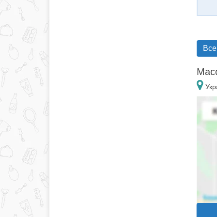
Все
Масс
Укр