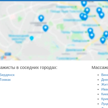
ажисты в соседних городах:
Массажи
Бердянск
Вин
Токмак
Дне
Жит
Ива
Кие
Кри
Луц