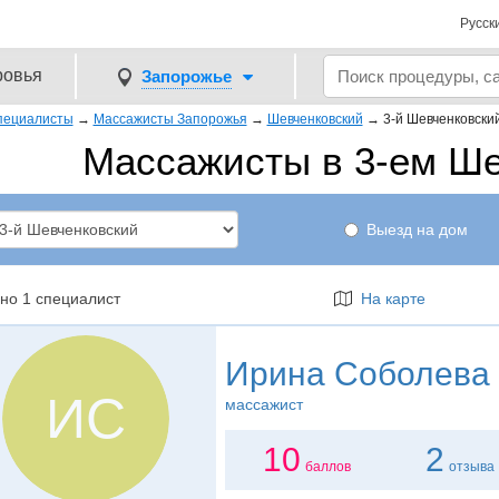
Русск
ровья
Запорожье
пециалисты
→
Массажисты Запорожья
→
Шевченковский
→
3-й Шевченковски
Массажисты в 3-ем Ш
Выезд на дом
но 1 специалист
На карте
Ирина Соболева
ИС
массажист
10
2
баллов
отзыва