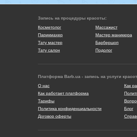
Запись на процедуры красоты:
Косметолог
Массажист
Парикмахер
Мастер маникюра
Тату мастер
Барбершоп
Тату салон
Подолог
Платформа Barb.ua - запись на услуги красо
О нас
Как ра
Как работает платформа
Полит
Тарифы
Вопро
Политика конфиденциальности
Блог
Договор оферты
Справ