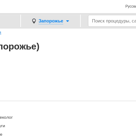
Русск
Запорожье
я
порожье)
еколог
уги
ne