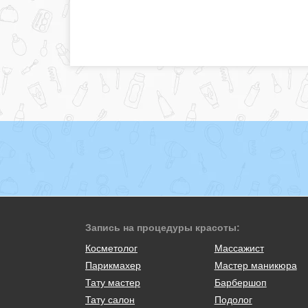
Запись на процедуры красоты:
Косметолог
Массажист
Парикмахер
Мастер маникюра
Тату мастер
Барбершоп
Тату салон
Подолог