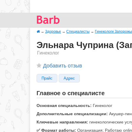
→
Здоровье
→
Специалисты
→
Гинекологи Запорожь
Эльнара Чуприна (За
Гинеколог
Добавить отзыв
Прайс
Адрес
Главное о специалисте
Основная специальность:
Гинеколог
Дополнительные специализации:
Акушер-гмн
Ключевые направления:
гинекологические усл
✅️ Формат работы:
Организация; Работаю onli