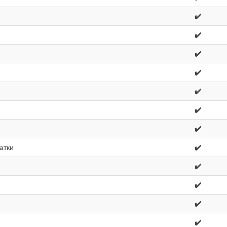
✔️
✔️
✔️
✔️
✔️
✔️
✔️
атки
✔️
✔️
✔️
✔️
✔️