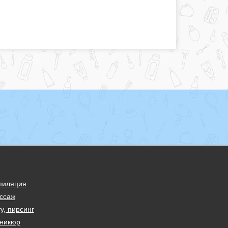
пиляция
ссаж
у, пирсинг
никюр