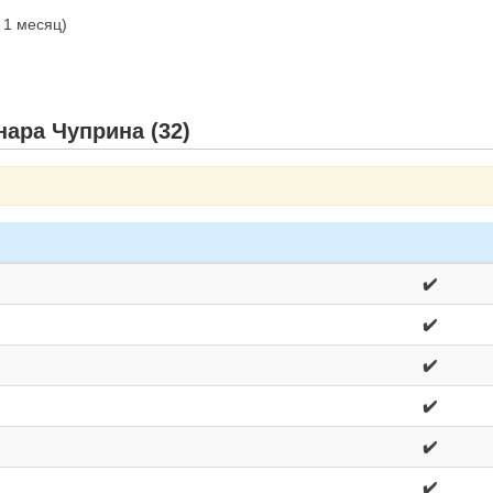
и 1 месяц)
нара Чуприна (32)
✔️
✔️
✔️
✔️
✔️
✔️