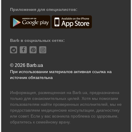
Приложения для специалистов:
Barb в социальных сетях:
© 2026 Barb.ua
При использовании материалов активная ссылка на
источник обязательна
Информация, размещенная на Barb.ua, предназначена
только для ознакомительных целей. Хотя мы помогаем
пользователям найти проверенных исполнителей, мы не
предоставляем медицинские консультации, диагностику
или совет. Если у вас возникла проблема со здоровьем,
обратитесь к семейному врачу.