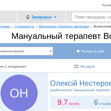
Русск
Запорожье
оровье
→
Специалисты
→
Мануальные терапевты Запорожья
→
Вознесенов
Мануальный терапевт В
Выезд на дом
но 1 специалист
На карте
Олексій Нестеро
ОН
реабилитолог
, мануальный терапевт
9.7
6
баллов
отзывов