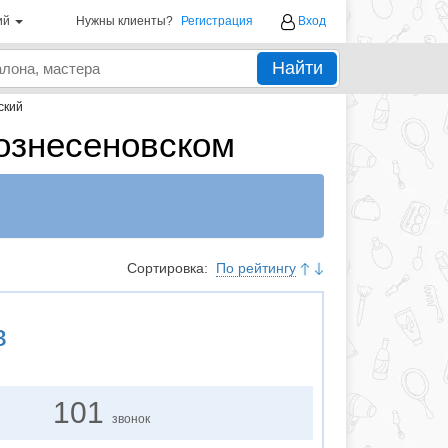
ий
Нужны клиенты?
Регистрация
Вход
Найти
ский
ознесеновском
Сортировка:
По рейтингу
в
101
звонок