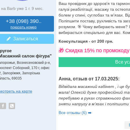
Ваш провідник до здоров'я та гармонії
на Barb уже 1 г. 9 мес.
галузі реабілітації, масажу та остео
болем у спині, суглобах та м'язах. В
+38 (098) 390..
Поліпшити поставу, рухливість та за
розумом. 🎯 Чому вибирають мене? І
показать номер
вибирається спеціально для вас. Ком
Записаться
Консультация - от 200 грн.
🎁 Cкидка 15% по промокоду
ругое
Масажний салон фігура"
Все ус
апорожье, Вознесеновский р-н,
роспект Соборний, 170 г, офис
2, Запоріжжя, Запорізька
бласть, 69035
Анна, отзыв от 17.03.2025:
Відвідала масажний кабінет , і це бу
мотреть на карте
мала! Олексій дуже професійний та 
перебуваю в руках справжнього фах
зняти напругу в м’язах і поліпшити 
Все отзывы (6) ➡️