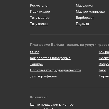
Косметолог
Массажист
Парикмахер
Мастер маникюра
Тату мастер
Барбершоп
Тату салон
Подолог
Платформа Barb.ua - запись на услуги красо
О нас
Как ра
Как работает платформа
Полит
Тарифы
Вопро
Политика конфиденциальности
Блог
Договор оферты
Справ
Контакты:
Центр поддержки клиентов: