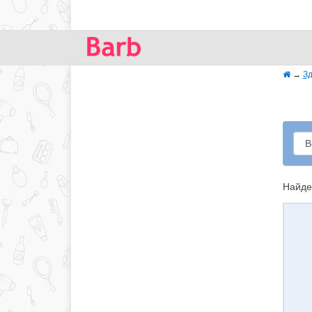
→
Зд
Найде