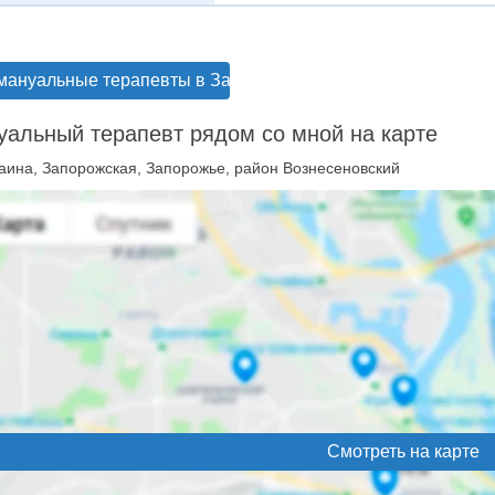
мануальные терапевты в Запорожье
альный терапевт рядом со мной на карте
аина, Запорожская, Запорожье, район Вознесеновский
Смотреть на карте