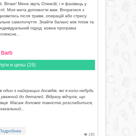
. Вітаю! Мене звуть Олексій, і я фахівець у
патії. Моя мета допомогти вам: Впоратися з
ідновитись після травм, операцій або стресу.
гальне самопочуття. Знайти баланс між тілом та
ндивідуальний підхід: кожна програма
плексне...
 Barb
луги и цены (19)
в один з найкращих досвідів, які я коли-небудь
уважний до деталей. Відразу відчула, що
івця. Масаж допоміг повністю розслабитися,
загальний...
Подробнее
195