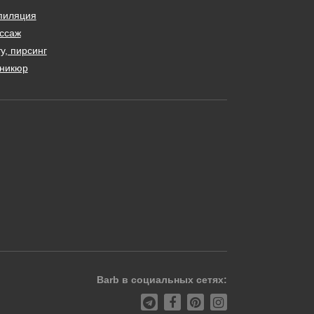
пиляция
ссаж
у, пирсинг
никюр
Barb в социальных сетях: