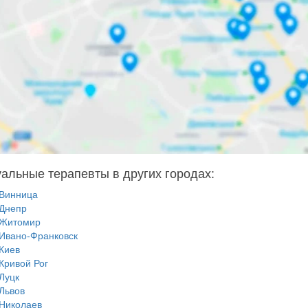
альные терапевты в других городах:
Винница
Днепр
Житомир
Ивано-Франковск
Киев
Кривой Рог
Луцк
Львов
Николаев