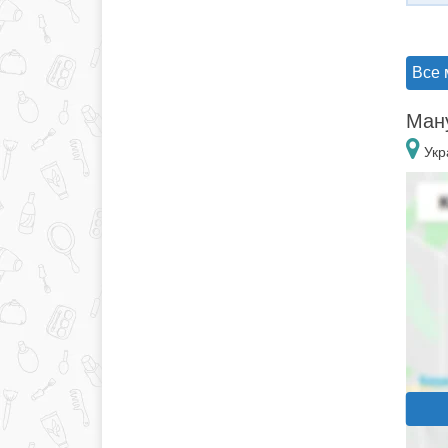
Все 
Ману
Укр