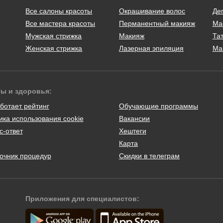
Все салоны красоты
Окрашивание волос
Де
Все мастера красоты
Перманентный макияж
Ма
Мужская стрижка
Макияж
Тат
Женская стрижка
Лазерная эпиляция
Ма
ты и здоровья:
ботает рейтинг
Обучающие программы
ика использования cookie
Вакансии
с-ответ
Хештеги
Карта
очник процедур
Скидки в телеграм
Приложения для специалистов: