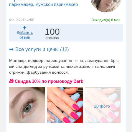
парикмахер
, мужской парикмахер
р-н. Хортицкий
Заходил(а)
6 мая
100
Добавить
отзыв
звонков
➡️ Все услуги и цены (12)
Манікюр, педікюр, нарощування нігтів, ламінування брів,
вій,спа догляд за ручками та ніжками,жіночі та чоловічі
стрижки, фарбування волосся.
🎁 Cкидка 10% по промокоду Barb
10 фото