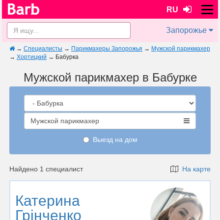
RU
Запорожье
→
Специалисты
→
Парикмахеры Запорожья
→
Мужской парикмахер
→
Хортицкий
→
Бабурка
Мужской парикмахер в Бабурке
Мужской парикмахер
Выезд на дом
Найдено 1 специалист
На карте
Катерина
Грінченко