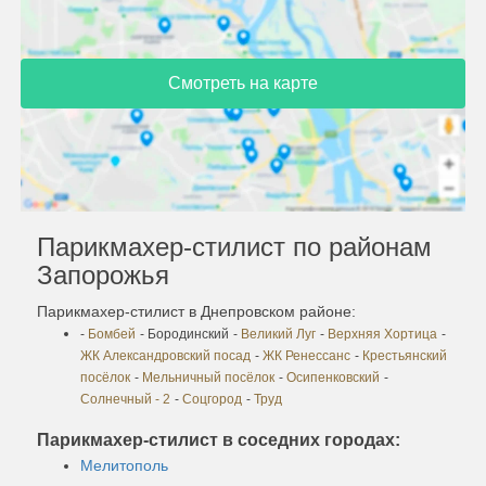
Смотреть на карте
Парикмахер-стилист по районам
Запорожья
Парикмахер-стилист в Днепровском районе:
-
Бомбей
- Бородинский
-
Великий Луг
-
Верхняя Хортица
-
ЖК Александровский посад
-
ЖК Ренессанс
-
Крестьянский
посёлок
-
Мельничный посёлок
-
Осипенковский
-
Солнечный - 2
-
Соцгород
-
Труд
Парикмахер-стилист в соседних городах:
Мелитополь