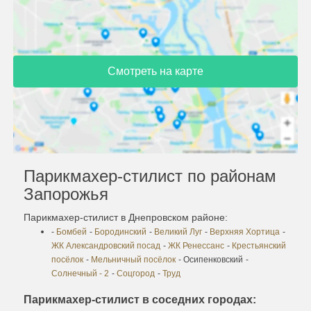
Смотреть на карте
Парикмахер-стилист по районам
Запорожья
Парикмахер-стилист в Днепровском районе:
-
Бомбей
-
Бородинский
-
Великий Луг
-
Верхняя Хортица
-
ЖК Александровский посад
-
ЖК Ренессанс
-
Крестьянский
посёлок
-
Мельничный посёлок
- Осипенковский
-
Солнечный - 2
-
Соцгород
-
Труд
Парикмахер-стилист в соседних городах: