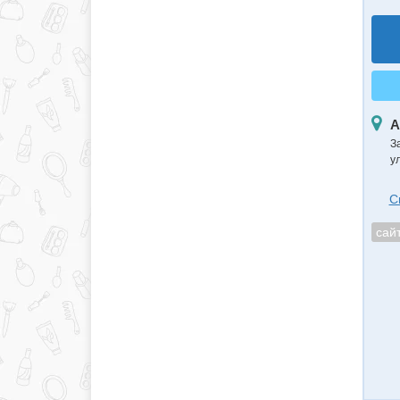
А
З
у
С
сай