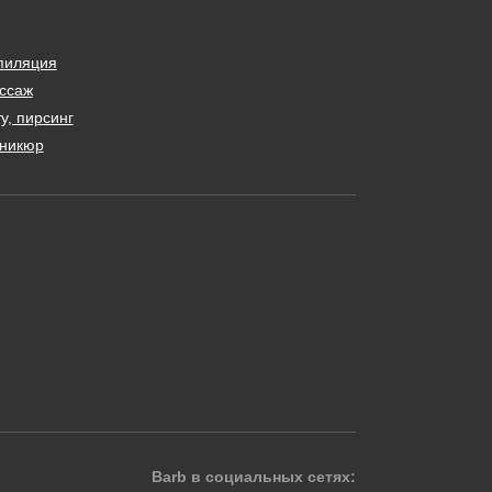
пиляция
ссаж
у, пирсинг
никюр
Barb в социальных сетях: