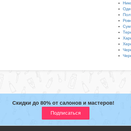
Ник
Оде
Пол
Ров
Сум
Тер
Хар
Хер
Чер
Чер
Скидки до 80% от салонов и мастеров!