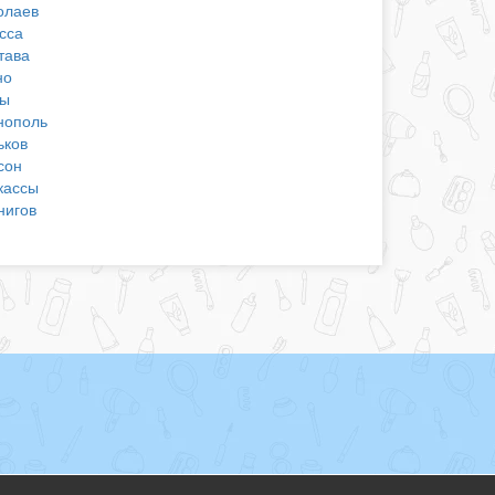
олаев
сса
тава
но
ы
нополь
ьков
сон
кассы
нигов