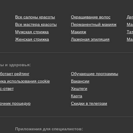
Все салоны красоты
Окрашивание волос
Де
Все мастера красоты
Перманентный макияж
Ма
Мужская стрижка
Макияж
Тат
Женская стрижка
Лазерная эпиляция
Ма
ты и здоровья:
ботает рейтинг
Обучающие программы
ика использования cookie
Вакансии
с-ответ
Хештеги
Карта
очник процедур
Скидки в телеграм
Приложения для специалистов: