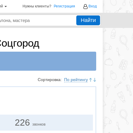
ий
Нужны клиенты?
Регистрация
Вход
Найти
Соцгород
Сортировка:
По рейтингу
226
звонков