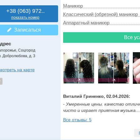
Маникюр
+38 (063) 972..
Классический (обрезной) маникюр
показать номер
Аппаратный маникюр
Записаться
Все ус
дрес
апорожье, Соцгород
л. Добролюбова, д. 3
мотреть на карте
т
Виталий Гриненко, 02.04.2026:
- Умеренные цены. качество отличн
чисто и играет приятная музыка.....
Все отзывы: 5