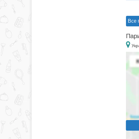
Все 
Пари
Укр