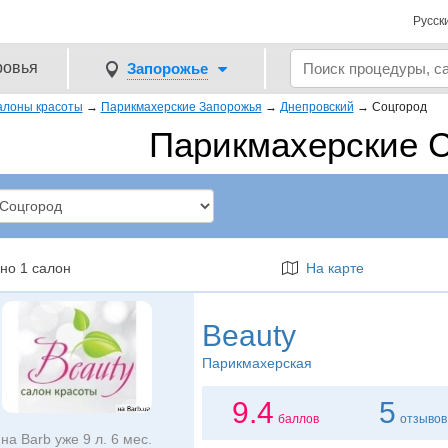
Русск
ровья
Запорожье
алоны красоты
→
Парикмахерские Запорожья
→
Днепровский
→
Соцгород
Парикмахерские 
но 1 салон
На карте
Beauty
Парикмахерская
9.4
5
баллов
отзывов
на Barb уже 9 л. 6 мес.