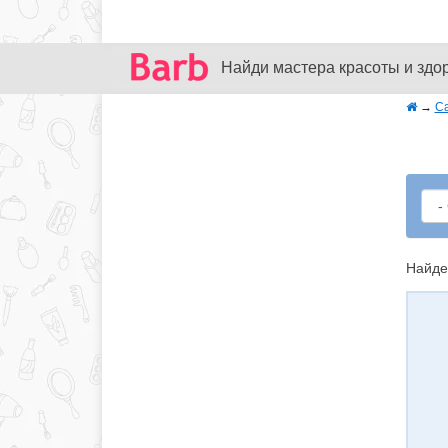
Найди мастера красоты и здо
→
С
Найде