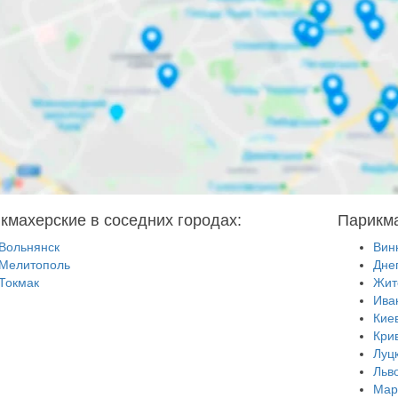
кмахерские в соседних городах:
Парикма
Вольнянск
Вин
Мелитополь
Дне
Токмак
Жит
Ива
Кие
Кри
Луц
Льв
Мар