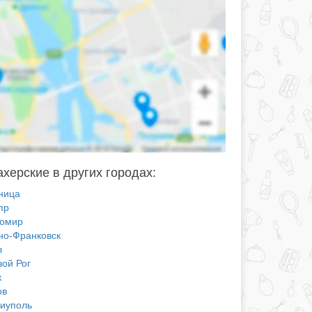
херские в других городах:
ница
пр
омир
но-Франковск
в
вой Рог
к
ов
иуполь