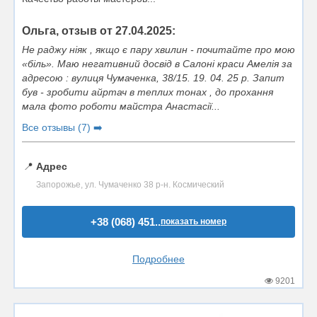
Ольга, отзыв от 27.04.2025:
Не раджу ніяк , якщо є пару хвилин - почитайте про мою
«біль». Маю негативний досвід в Салоні краси Амелія за
адресою : вулиця Чумаченка, 38/15. 19. 04. 25 р. Запит
був - зробити айртач в теплих тонах , до прохання
мала фото роботи майстра Анастасії...
Все отзывы (7) ➡️
📍
Адрес
Запорожье, ул. Чумаченко 38 р-н. Космический
+38 (068) 451..
показать номер
Подробнее
9201