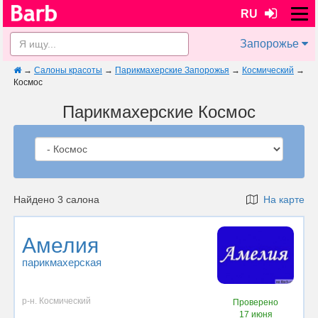
RU
Запорожье
→
Салоны красоты
→
Парикмахерские Запорожья
→
Космический
→
Космос
Парикмахерские Космос
Найдено 3 салона
На карте
Амелия
парикмахерская
р-н. Космический
Проверено
17 июня