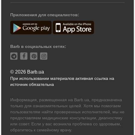
Приложения для специалистов:
Barb в социальных сетях:
© 2026 Barb.ua
При использовании материалов активная ссылка на
источник обязательна
Информация, размещенная на Barb.ua, предназначена
только для ознакомительных целей. Хотя мы помогаем
пользователям найти проверенных исполнителей, мы не
предоставляем медицинские консультации, диагностику
или совет. Если у вас возникла проблема со здоровьем,
обратитесь к семейному врачу.