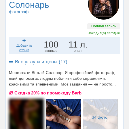
Солонарь
фотограф
Полная запись
Заходил(а)
сегодня
100
11 л.
Добавить
отзыв
звонков
опыт
➡️ Все услуги и цены (17)
Мене звати Віталій Солонар. Я професійний фотограф,
який допомагає людям побачити себе справжніми,
красивими та впевненими. Моє завдання — не просто...
🎁 Cкидка 20% по промокоду Barb
34 фото