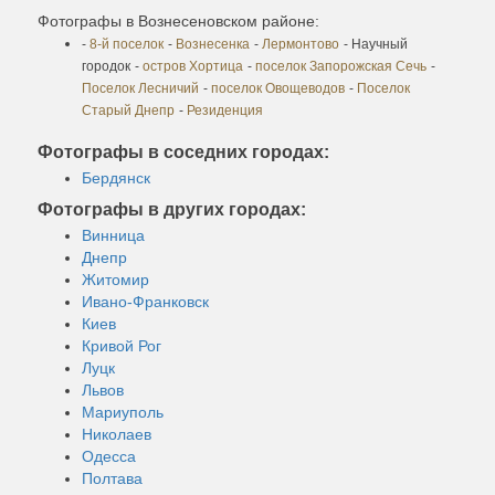
Фотографы в Вознесеновском районе:
-
8-й поселок
-
Вознесенка
-
Лермонтово
- Научный
городок
-
остров Хортица
-
поселок Запорожская Сечь
-
Поселок Лесничий
-
поселок Овощеводов
-
Поселок
Старый Днепр
-
Резиденция
Фотографы в соседних городах:
Бердянск
Фотографы в других городах:
Винница
Днепр
Житомир
Ивано-Франковск
Киев
Кривой Рог
Луцк
Львов
Мариуполь
Николаев
Одесса
Полтава