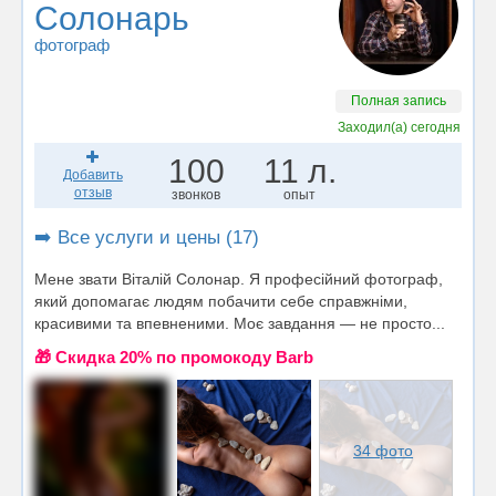
Солонарь
фотограф
Полная запись
Заходил(а)
сегодня
100
11 л.
Добавить
отзыв
звонков
опыт
➡️ Все услуги и цены (17)
Мене звати Віталій Солонар. Я професійний фотограф,
який допомагає людям побачити себе справжніми,
красивими та впевненими. Моє завдання — не просто...
🎁 Cкидка 20% по промокоду Barb
34 фото