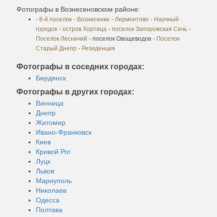
Фотографы в Вознесеновском районе:
-
8-й поселок
-
Вознесенка
-
Лермонтово
-
Научный
городок
-
остров Хортица
-
поселок Запорожская Сечь
-
Поселок Лесничий
- поселок Овощеводов
-
Поселок
Старый Днепр
-
Резиденция
Фотографы в соседних городах:
Бердянск
Фотографы в других городах:
Винница
Днепр
Житомир
Ивано-Франковск
Киев
Кривой Рог
Луцк
Львов
Мариуполь
Николаев
Одесса
Полтава