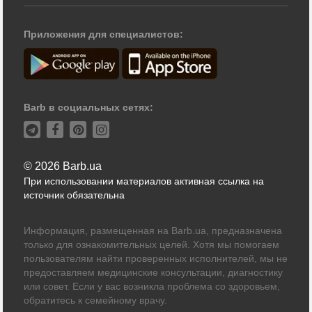
Приложения для специалистов:
Barb в социальных сетях:
© 2026 Barb.ua
При использовании материалов активная ссылка на
источник обязательна
Информация, размещенная на Barb.ua, предназначена
только для ознакомительных целей. Хотя мы помогаем
пользователям найти проверенных исполнителей, мы не
предоставляем медицинские консультации, диагностику
или совет. Если у вас возникла проблема со здоровьем,
обратитесь к семейному врачу.