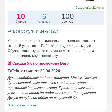
Заходил(а)
22 июля
10
6
100
баллов
отзывов
звонков
➡️ Все услуги и цены (27)
Качественно и профессионально выполняю макияж,
который украшает. Работаю в студии и на выезде.
Обучаю макияжу, а также у меня можно приобрести
профессиональную косметику...
🎁 Cкидка 5% по промокоду Barb
Таїсія, отзыв от 23.06.2026:
Дуже сподобалася робота майстра. Макіяж і зачіска
були виконані саме так, як я хотіла, та чудово
трималися до самого вечора. Приємне спілкування,
уважне ставлення до побажань і гарний результат.
Дякую за чудовий образ на випускний! 😊...
Все отзывы (6) ➡️