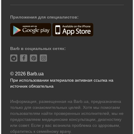
Приложения для специалистов:
Barb в социальных сетях:
© 2026 Barb.ua
При использовании материалов активная ссылка на
источник обязательна
Информация, размещенная на Barb.ua, предназначена
только для ознакомительных целей. Хотя мы помогаем
пользователям найти проверенных исполнителей, мы не
предоставляем медицинские консультации, диагностику
или совет. Если у вас возникла проблема со здоровьем,
обратитесь к семейному врачу.