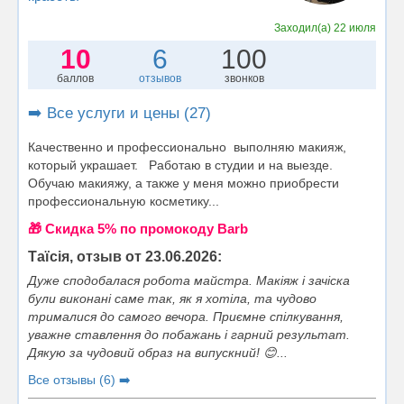
Заходил(а)
22 июля
10
6
100
баллов
отзывов
звонков
➡️ Все услуги и цены (27)
Качественно и профессионально выполняю макияж,
который украшает. Работаю в студии и на выезде.
Обучаю макияжу, а также у меня можно приобрести
профессиональную косметику...
🎁 Cкидка 5% по промокоду Barb
Таїсія, отзыв от 23.06.2026:
Дуже сподобалася робота майстра. Макіяж і зачіска
були виконані саме так, як я хотіла, та чудово
трималися до самого вечора. Приємне спілкування,
уважне ставлення до побажань і гарний результат.
Дякую за чудовий образ на випускний! 😊...
Все отзывы (6) ➡️