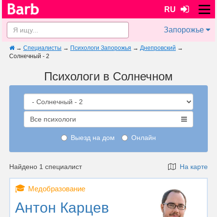
RU
Запорожье
→
Специалисты
→
Психологи Запорожья
→
Днепровский
→
Солнечный - 2
Психологи в Солнечном
Все психологи
Выезд на дом
Онлайн
Найдено 1 специалист
На карте
🎓
Медобразование
Антон Карцев