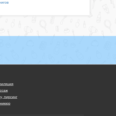
нигов
пиляция
ссаж
у, пирсинг
никюр