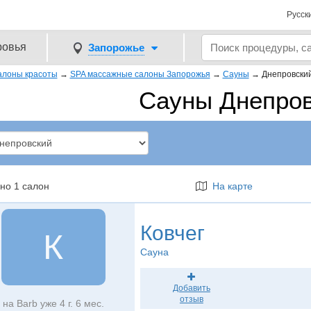
Русск
ровья
Запорожье
алоны красоты
→
SPA массажные салоны Запорожья
→
Сауны
→
Днепровски
Сауны Днепро
но 1 салон
На карте
Ковчег
К
Сауна
Добавить
отзыв
на Barb уже 4 г. 6 мес.