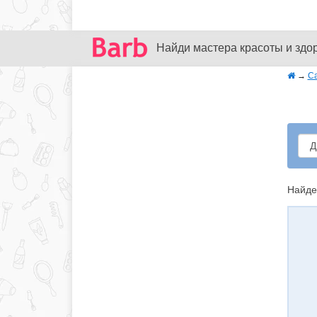
Найди мастера красоты и здо
→
С
Найде