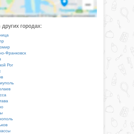
 других городах:
ница
пр
омир
но-Франковск
в
вой Рог
к
ов
иуполь
олаев
сса
тава
но
ы
нополь
ьков
кассы