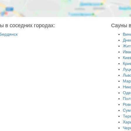
ы в соседних городах:
Сауны в
Бердянск
Вин
Дне
Жит
Ива
Кие
Кри
Луц
Льв
Мар
Ник
Оде
Пол
Ров
Сум
Тер
Хар
Чер