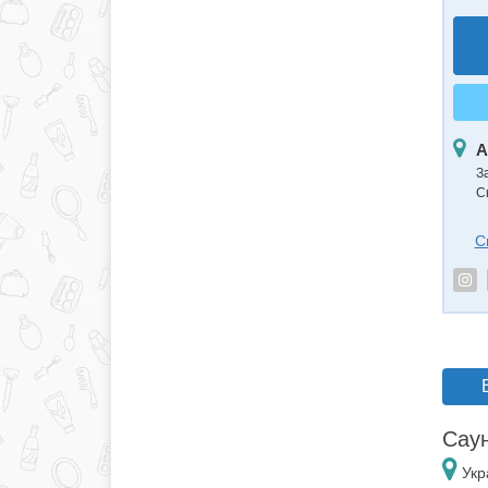
А
З
С
С
Саун
Укр