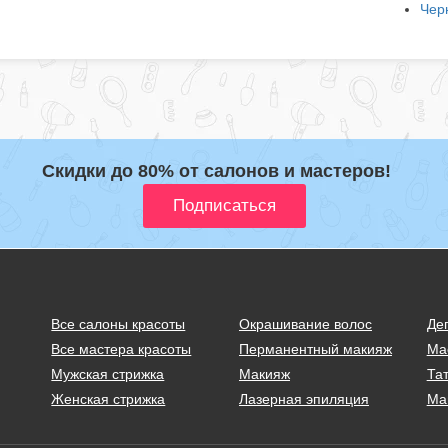
Чер
Скидки до 80% от салонов и мастеров!
Все салоны красоты
Окрашивание волос
Де
Все мастера красоты
Перманентный макияж
Ма
Мужская стрижка
Макияж
Тат
Женская стрижка
Лазерная эпиляция
Ма