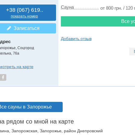
Сауна
от 800 грн. / 120
+38 (067) 619..
показать номер
Все ус
Записаться
Добавить отзыв
дрес
апорожье, Соцгород
кельна, 76а
мотреть на карте
Все сауны в Запорожье
а рядом со мной на карте
аина, Запорожская, Запорожье, район Днепровский