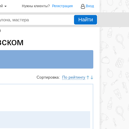
ий
Нужны клиенты?
Регистрация
Вход
Найти
й
вском
Сортировка:
По рейтингу