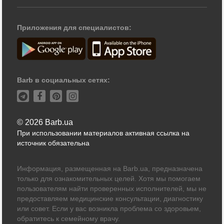
Приложения для специалистов:
Barb в социальных сетях:
© 2026 Barb.ua
При использовании материалов активная ссылка на
источник обязательна
Информация, размещенная на Barb.ua, предназначена
только для ознакомительных целей. Хотя мы помогаем
пользователям найти проверенных исполнителей, мы не
предоставляем медицинские консультации, диагностику
или совет. Если у вас возникла проблема со здоровьем,
обратитесь к семейному врачу.