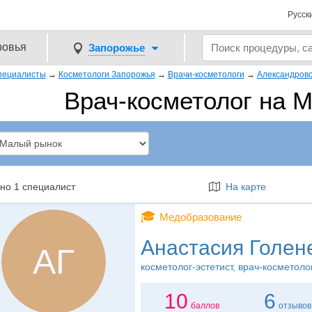
Русск
ровья
Запорожье
пециалисты
→
Косметологи Запорожья
→
Врачи-косметологи
→
Александровс
Врач-косметолог на 
но 1 специалист
На карте
🎓
Медобразование
Анастасия Голен
АГ
косметолог-эстетист
, врач-косметоло
10
6
баллов
отзывов