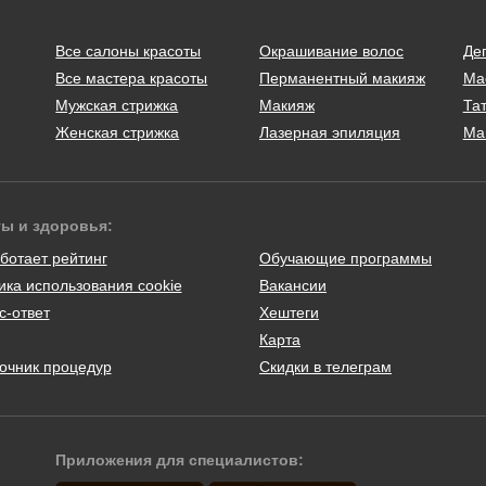
Все салоны красоты
Окрашивание волос
Де
Все мастера красоты
Перманентный макияж
Ма
Мужская стрижка
Макияж
Тат
Женская стрижка
Лазерная эпиляция
Ма
ты и здоровья:
ботает рейтинг
Обучающие программы
ика использования cookie
Вакансии
с-ответ
Хештеги
Карта
очник процедур
Скидки в телеграм
Приложения для специалистов: