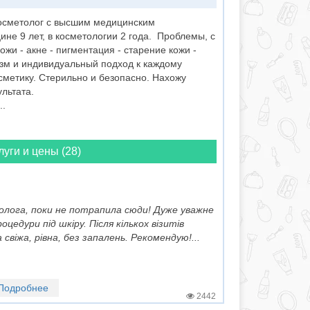
косметолог с высшим медицинским
не 9 лет, в косметологии 2 года. Проблемы, с
ожи - акне - пигментация - старение кожи -
зм и индивидуальный подход к каждому
сметику. Стерильно и безопасно. Нахожу
льтата.
..
луги и цены (28)
лога, поки не потрапила сюди! Дуже уважне
цедури під шкіру. Після кількох візитів
свіжа, рівна, без запалень. Рекомендую!...
Подробнее
2442