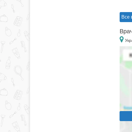
Все 
Врач
Укр