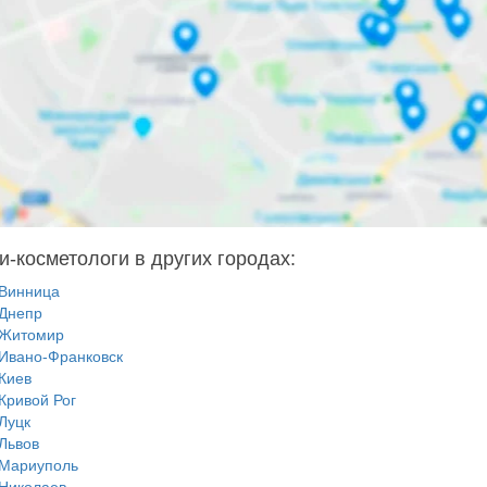
и-косметологи в других городах:
Винница
Днепр
Житомир
Ивано-Франковск
Киев
Кривой Рог
Луцк
Львов
Мариуполь
Николаев