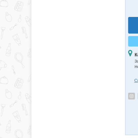
К
З
Н
С