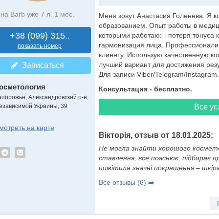
на Barb уже 7 л. 1 мес.
Меня зовут Анастасия Голенева. Я 
образованием. Опыт работы в медици
+38 (099) 315..
которыми работаю: - потеря тонуса к
гармонизация лица. Профессионали
показать номер
клиенту. Использую качественную ко
лучший вариант для достижения резу
Записаться
Для записи Viber/Telegram/Instagram.
осметология
Консультация - бесплатно.
апорожье, Александровский р-н,
езависимой Украины, 39
Все ус
мотреть на карте
Вікторія, отзыв от 18.01.2025:
Не могла знайти хорошого космето
ставлення, все пояснює, підбирає про
помітила значні покращення – шкіра 
Все отзывы (6) ➡️