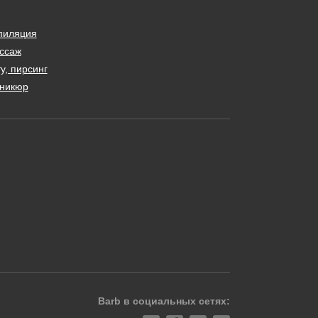
пиляция
ссаж
у, пирсинг
никюр
Barb в социальных сетях: