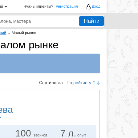
ий
Нужны клиенты?
Регистрация
Вход
Найти
кий
→
Малый рынок
Малом рынке
Сортировка:
По рейтингу
ева
г
100
7 л.
звонков
опыт