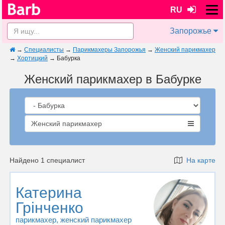
RU
Запорожье
→
Специалисты
→
Парикмахеры Запорожья
→
Женский парикмахер
→
Хортицкий
→
Бабурка
Женский парикмахер в Бабурке
Женский парикмахер
Найдено 1 специалист
На карте
Катерина
Грінченко
парикмахер
, женский парикмахер