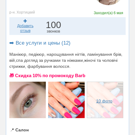
р-н. Хортицкий
Заходил(а)
6 мая
100
Добавить
отзыв
звонков
➡️ Все услуги и цены (12)
Манікюр, педікюр, нарощування нігтів, ламінування брів,
вій,спа догляд за ручками та ніжками,жіночі та чоловічі
стрижки, фарбування волосся.
🎁 Cкидка 10% по промокоду Barb
10 фото
📍
Салон