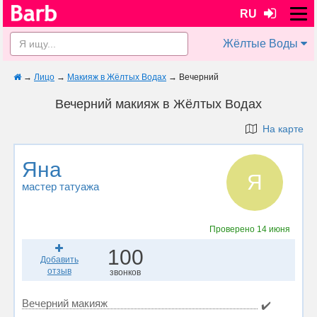
RU
Жёлтые Воды
→
Лицо
→
Макияж в Жёлтых Водах
→
Вечерний
Вечерний макияж в Жёлтых Водах
На карте
Яна
Я
мастер татуажа
Проверено
14 июня
100
Добавить
отзыв
звонков
Вечерний макияж
✔️