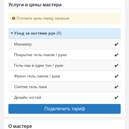
Услуги и цены мастера
Уточните цены перед записью
Уход за ногтями рук
(6)
Маникюр
✔️
Покрытие гель-лаком / руки
✔️
Гель-лак в один тон / руки
✔️
Френч гель-лаком / руки
✔️
Снятие гель лака
✔️
Дизайн ногтей
✔️
Подключить тариф
О мастере