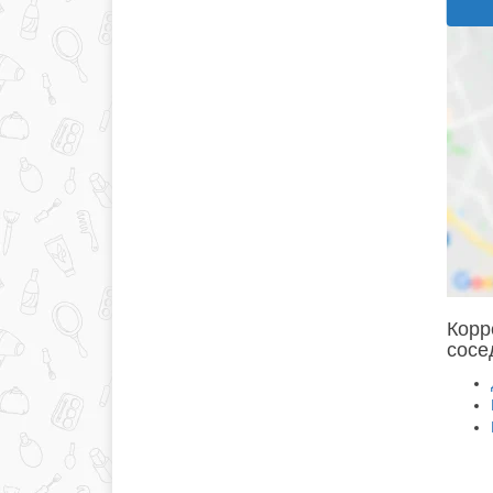
Корр
сосе