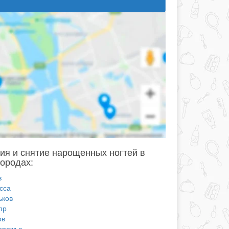
ия и снятие нарощенных ногтей в
городах:
в
сса
ьков
пр
ов
орожье