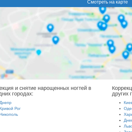
Смотреть на карте
екция и снятие нарощенных ногтей в
Коррекц
дних городах:
других 
Днепр
Кие
Кривой Рог
Оде
Никополь
Хар
Дне
Льв
Зап