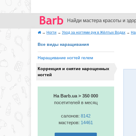
Найди мастера красоты и здо
→
Ногти
→
Уход за ногтями рук в Жёлтых Водах
→
На
Все виды наращивания
Наращивание ногтей гелем
Коррекция и снятие нарощенных
ногтей
На Barb.ua > 350 000
посетителей в месяц
салонов:
8142
мастеров:
14461