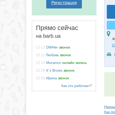
Регистрация
Прямо сейчас
на barb.ua
Ж
С
12:12
DWHer
звонок
12:11
Любовь
звонок
12:10
Muramur
онлайн запись
12:09
It`s Brows
звонок
12:09
Ирина
звонок
Наращ
Как п