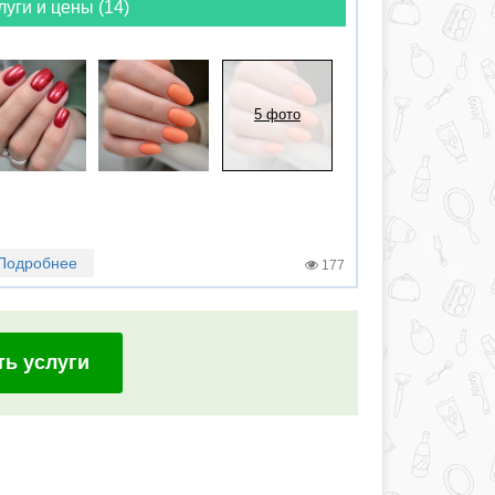
луги и цены (14)
5 фото
Подробнее
177
ть услуги