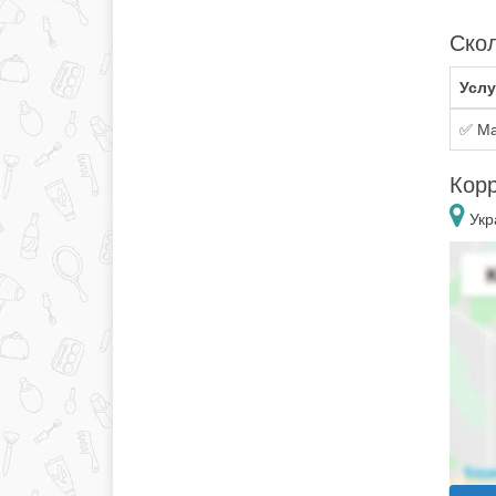
Скол
Услу
✅ Ма
Корр
Укр