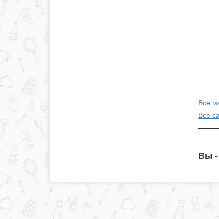
Все м
Все с
Вы -