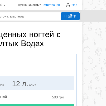
ий
Нужны клиенты?
Регистрация
Вход
Найти
щенных ногтей с
ёлтых Водах
12 л.
ков
опыт
гтей
500 грн.