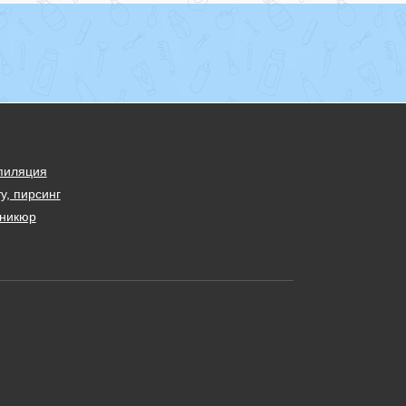
пиляция
у, пирсинг
никюр