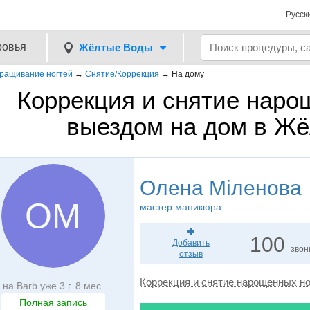
Русск
ровья
Жёлтые Воды
ращивание ногтей
→
Снятие/Коррекция
→
На дому
Коррекция и снятие наро
выездом на дом в Ж
Олена Міленова
ОМ
мастер маникюра
100
Добавить
звон
отзыв
Коррекция и снятие нарощенных но
на Barb уже 3 г. 8 мес.
Полная запись