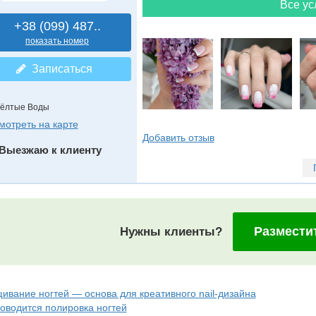
Все ус
+38 (099) 487..
показать номер
Записаться
ёлтые Воды
мотреть на карте
Добавить отзыв
Выезжаю к клиенту
Размести
Нужны клиенты?
ивание ногтей — основа для креативного nail-дизайна
роводится полировка ногтей