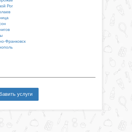
вой Рог
олаев
ница
сон
нигов
ы
но-Франковск
нополь
бавить услуги