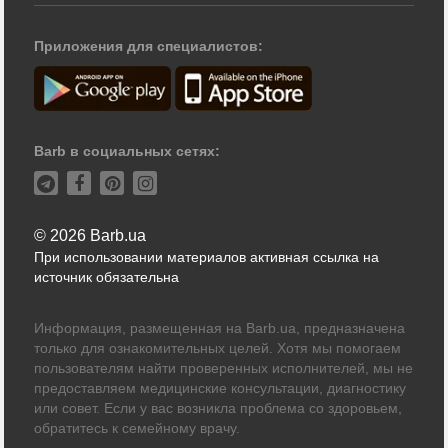
Приложения для специалистов:
Barb в социальных сетях:
© 2026 Barb.ua
При использовании материалов активная ссылка на
источник обязательна
Информация, размещенная на Barb.ua, предназначена
только для ознакомительных целей. Хотя мы помогаем
пользователям найти проверенных исполнителей, мы не
предоставляем медицинские консультации, диагностику
или совет. Если у вас возникла проблема со здоровьем,
обратитесь к семейному врачу.