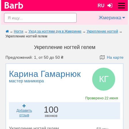
RU
Жмеринка
→
Ногти
→
Уход за ногтями рук в Жмеринке
→
Укрепление ногтей
→
Укрепление ногтей гелем
Укрепление ногтей гелем
Предложений: 1, от 50 до 50 ₴
На карте
Карина Гамарнюк
КГ
мастер маникюра
Проверено
22 июня
100
Добавить
отзыв
звонков
Укрепление ногтей гелем