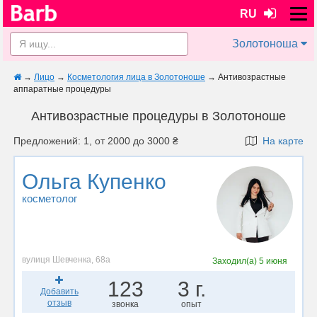
RU
Золотоноша
→
Лицо
→
Косметология лица в Золотоноше
→
Антивозрастные
аппаратные процедуры
Антивозрастные процедуры в Золотоноше
Предложений: 1, от 2000 до 3000 ₴
На карте
Ольга Купенко
косметолог
вулиця Шевченка, 68а
Заходил(а)
5 июня
123
3 г.
Добавить
отзыв
звонка
опыт