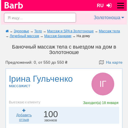
RU
Золотоноша
→
Здоровье
→
Тело
→
Массаж и SPA в Золотоноше
→
Массаж тела
→
Лечебный массаж
→
Массаж банками
→
На дому
Баночный массаж тела с выездом на дом в
Золотоноше
Предложений: 0, от 550 до 550 ₴
На карте
Ірина Гульченко
ІГ
массажист
Выезжаю к клиенту
Заходил(а)
18 января
100
Добавить
отзыв
звонков