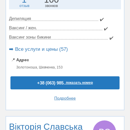
отзыв
звонков
Депиляция
✔️
Ваксинг / жен.
✔️
Ваксинг зоны бикини
✔️
➡️ Все услуги и цены (57)
📍
Адрес
Золотоноша, Шевченка, 153
+38 (063) 985..
показать номер
Подробнее
Вікторія Славська