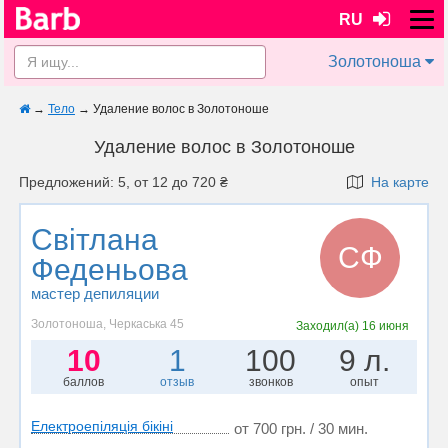
RU
Золотоноша
→
Тело
→
Удаление волос в Золотоноше
Удаление волос в Золотоноше
Предложений: 5, от 12 до 720 ₴
На карте
Світлана
СФ
Феденьова
мастер депиляции
Золотоноша, Черкаська 45
Заходил(а)
16 июня
10
1
100
9 л.
баллов
отзыв
звонков
опыт
Електроепіляція бікіні
от 700 грн. / 30 мин.