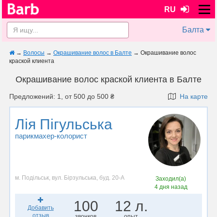
RU
Балта
→
Волосы
→
Окрашивание волос в Балте
→
Окрашивание волос
краской клиента
Окрашивание волос краской клиента в Балте
Предложений: 1, от 500 до 500 ₴
На карте
Лія Пігульська
парикмахер-колорист
м. Подільськ, вул. Бірзульська, буд. 20-А
Заходил(а)
4 дня назад
100
12 л.
Добавить
отзыв
звонков
опыт